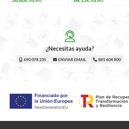
36,60€
64,13€
¿Necesitas ayuda?
690 078 235
ENVIAR EMAIL
881 604 800