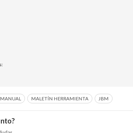
s:
 MANUAL
MALETÍN HERRAMIENTA
JBM
ento?
dudas.