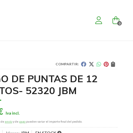
0
COMPARTIR:
GO DE PUNTAS DE 12
TOS- 52320 JBM
€
s de
envío
y de
pago
pueden variar el importe final del pedido.
Marca:
JBM
EN STOCK