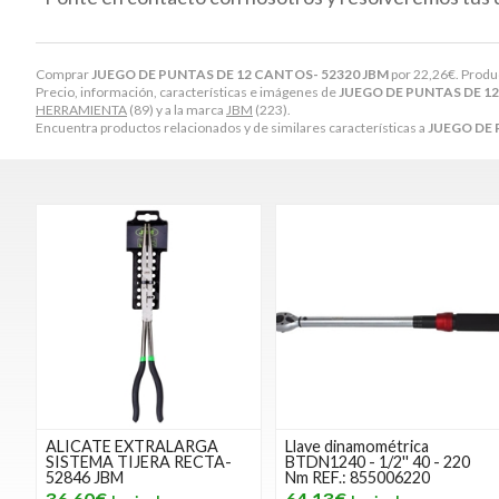
Comprar
JUEGO DE PUNTAS DE 12 CANTOS- 52320 JBM
por
22,26
€
. Produ
Precio, información, características e imágenes de
JUEGO DE PUNTAS DE 12
HERRAMIENTA
(89) y a la marca
JBM
(223).
Encuentra productos relacionados y de similares características a
JUEGO DE 
ALICATE EXTRALARGA
Llave dinamométrica
SISTEMA TIJERA RECTA-
BTDN1240 - 1/2'' 40 - 220
52846 JBM
Nm REF.: 855006220