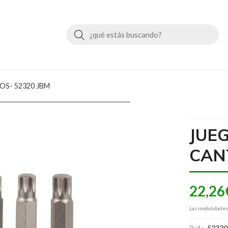
Buscar
OS- 52320 JBM
JUE
CAN
22,26
Las modalidade
Ref.:
52320