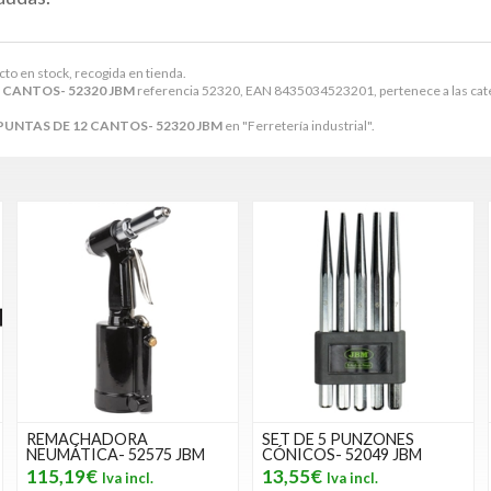
cto en stock, recogida en tienda.
 CANTOS- 52320 JBM
referencia 52320, EAN 8435034523201, pertenece a las cat
PUNTAS DE 12 CANTOS- 52320 JBM
en "Ferretería industrial".
REMACHADORA
SET DE 5 PUNZONES
NEUMÁTICA- 52575 JBM
CÓNICOS- 52049 JBM
115,19€
13,55€