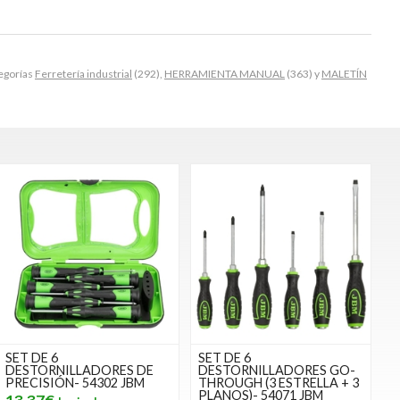
egorías
Ferretería industrial
(292),
HERRAMIENTA MANUAL
(363) y
MALETÍN
SET DE 6
SET DE 6
DESTORNILLADORES DE
DESTORNILLADORES GO-
PRECISIÓN- 54302 JBM
THROUGH (3 ESTRELLA + 3
PLANOS)- 54071 JBM