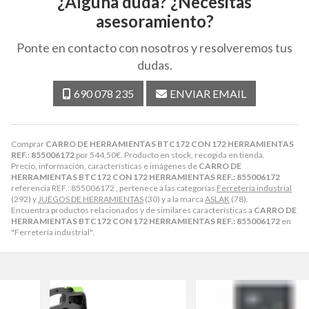
¿Alguna duda? ¿Necesitas
asesoramiento?
Ponte en contacto con nosotros y resolveremos tus
dudas.
690 078 235
ENVIAR EMAIL
Comprar
CARRO DE HERRAMIENTAS BTC172 CON 172 HERRAMIENTAS
REF.: 855006172
por
544,50
€
. Producto en stock, recogida en tienda.
Precio, información, características e imágenes de
CARRO DE
HERRAMIENTAS BTC172 CON 172 HERRAMIENTAS REF.: 855006172
referencia REF.: 855006172 , pertenece a las categorías
Ferretería industrial
(292) y
JUEGOS DE HERRAMIENTAS
(30) y a la marca
ASLAK
(78).
Encuentra productos relacionados y de similares características a
CARRO DE
HERRAMIENTAS BTC172 CON 172 HERRAMIENTAS REF.: 855006172
en
"Ferretería industrial".