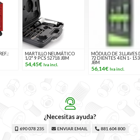
MARTILLO NEUMÁTICO
MÓDULO DE 3 LLAVES DE
1/2" 9 PCS 52718 JBM
72 DIENTES 4 EN 1- 15316
JBM
54,45€
56,14€
¿Necesitas ayuda?
690 078 235
ENVIAR EMAIL
881 604 800