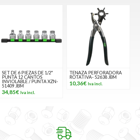
SET DE 6 PIEZAS DE 1/2"
TENAZA PERFORADORA
PUNTA 12 CANTOS
ROTATIVA- 52638 JBM
INVIOLABLE / PUNTA XZN-
10,36€
51409 JBM
34,85€