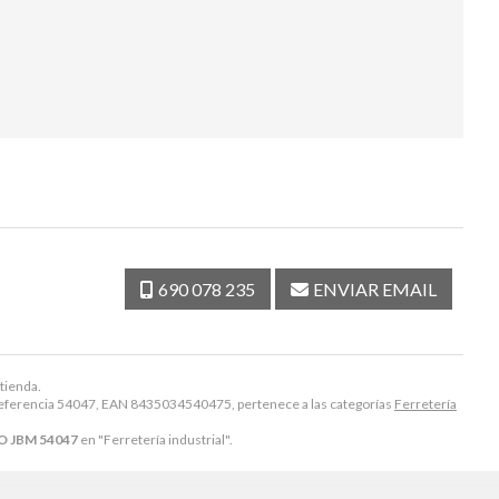
690 078 235
ENVIAR EMAIL
 tienda.
eferencia 54047, EAN 8435034540475, pertenece a las categorías
Ferretería
O JBM 54047
en "Ferretería industrial".