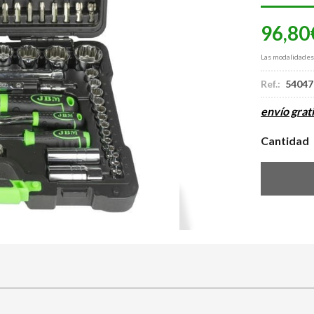
96,80
Las modalidade
Ref.:
54047
envío grati
Cantidad