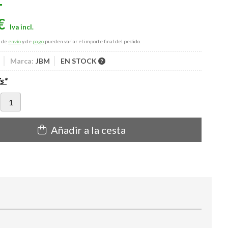
€
s de
envío
y de
pago
pueden variar el importe final del pedido.
Marca:
JBM
EN STOCK
s*
Añadir a la cesta