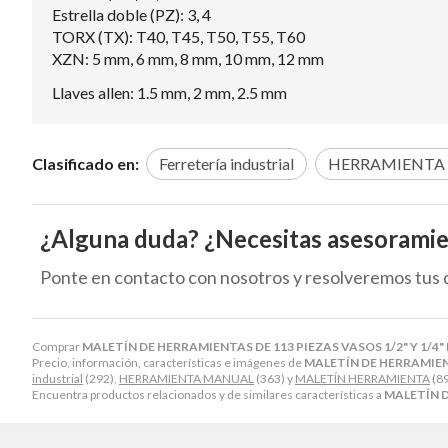
Estrella doble (PZ): 3, 4
TORX (TX): T40, T45, T50, T55, T60
XZN: 5 mm, 6 mm, 8 mm, 10 mm, 12 mm
Llaves allen: 1.5 mm, 2 mm, 2.5 mm
Clasificado en:
Ferretería industrial
HERRAMIENTA
¿Alguna duda? ¿Necesitas asesorami
Ponte en contacto con nosotros y resolveremos tus 
Comprar
MALETÍN DE HERRAMIENTAS DE 113 PIEZAS VASOS 1/2" Y 1/4
Precio, información, características e imágenes de
MALETÍN DE HERRAMIENT
industrial
(292),
HERRAMIENTA MANUAL
(363) y
MALETÍN HERRAMIENTA
(89
Encuentra productos relacionados y de similares características a
MALETÍN D