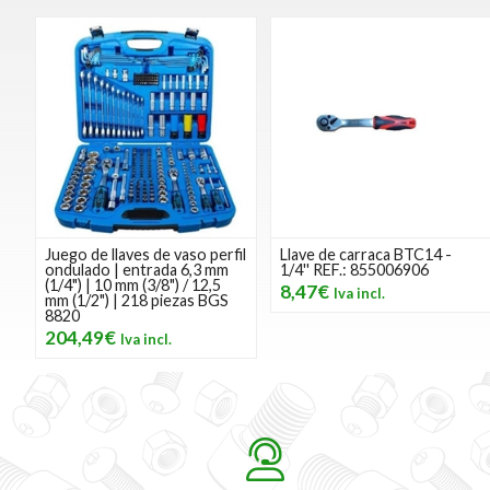
Juego de llaves de vaso perfil
Llave de carraca BTC14 -
ondulado | entrada 6,3 mm
1/4'' REF.: 855006906
(1/4") | 10 mm (3/8") / 12,5
8,47€
mm (1/2") | 218 piezas BGS
8820
204,49€