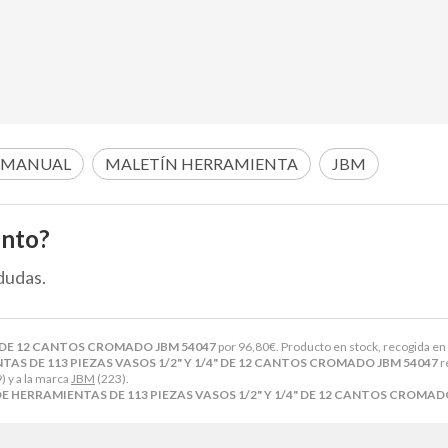
 MANUAL
MALETÍN HERRAMIENTA
JBM
ento?
dudas.
" DE 12 CANTOS CROMADO JBM 54047
por
96,80
€
. Producto en stock, recogida en
AS DE 113 PIEZAS VASOS 1/2" Y 1/4" DE 12 CANTOS CROMADO JBM 54047
r
) y a la marca
JBM
(223).
E HERRAMIENTAS DE 113 PIEZAS VASOS 1/2" Y 1/4" DE 12 CANTOS CROMAD