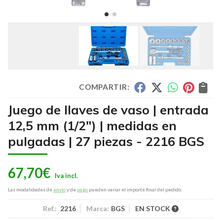
COMPARTIR:
Juego de llaves de vaso | entrada
12,5 mm (1/2") | medidas en
pulgadas | 27 piezas - 2216 BGS
67,70
€
Las modalidades de
envío
y de
pago
pueden variar el importe final del pedido.
Ref.:
2216
Marca:
BGS
EN STOCK