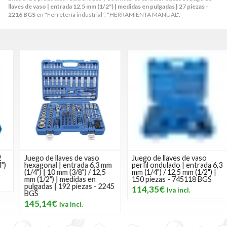
llaves de vaso | entrada 12,5 mm (1/2") | medidas en pulgadas | 27 piezas -
2216 BGS
en "Ferretería industrial", "HERRAMIENTA MANUAL".
Juego de llaves de vaso
Juego de llaves de vaso
hexagonal | entrada 6,3 mm
perfil ondulado | entrada 6,3
(1/4") | 10 mm (3/8") / 12,5
mm (1/4") / 12,5 mm (1/2") |
mm (1/2") | medidas en
150 piezas - 745118 BGS
pulgadas | 192 piezas - 2245
114,35€
BGS
145,14€