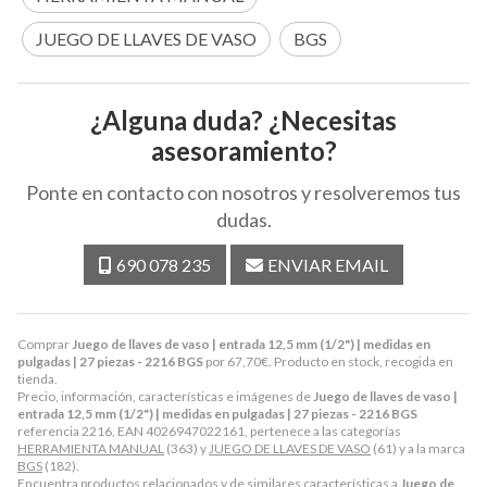
JUEGO DE LLAVES DE VASO
BGS
¿Alguna duda? ¿Necesitas
asesoramiento?
Ponte en contacto con nosotros y resolveremos tus
dudas.
690 078 235
ENVIAR EMAIL
Comprar
Juego de llaves de vaso | entrada 12,5 mm (1/2") | medidas en
pulgadas | 27 piezas - 2216 BGS
por
67,70
€
. Producto en stock, recogida en
tienda.
Precio, información, características e imágenes de
Juego de llaves de vaso |
entrada 12,5 mm (1/2") | medidas en pulgadas | 27 piezas - 2216 BGS
referencia 2216, EAN 4026947022161, pertenece a las categorías
HERRAMIENTA MANUAL
(363) y
JUEGO DE LLAVES DE VASO
(61) y a la marca
BGS
(182).
Encuentra productos relacionados y de similares características a
Juego de