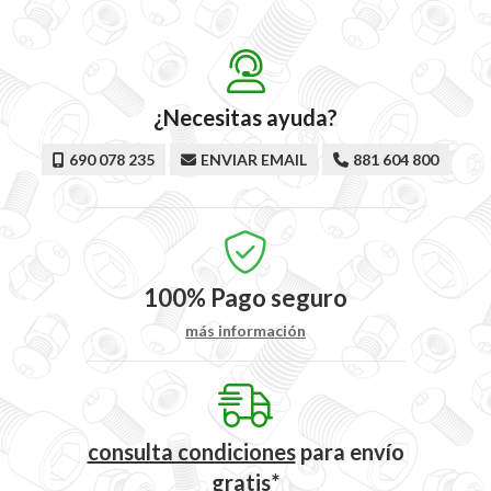
¿Necesitas ayuda?
690 078 235
ENVIAR EMAIL
881 604 800
100%
Pago seguro
más información
consulta condiciones
para
envío
gratis*