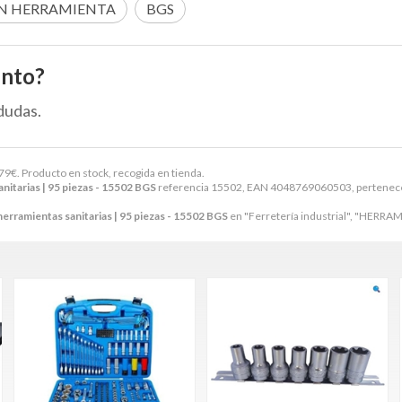
N HERRAMIENTA
BGS
ento?
dudas.
79
€
. Producto en stock, recogida en tienda.
nitarias | 95 piezas - 15502 BGS
referencia 15502, EAN 4048769060503, pertenece 
herramientas sanitarias | 95 piezas - 15502 BGS
en "Ferretería industrial", "HERR