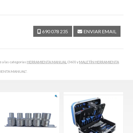
690 078 235
ENVIAR EMAIL
a las categorías
HERRAMIENTA MANUAL
(363) y
MALETÍN HERRAMIENTA
AMIENTA MANUAL".