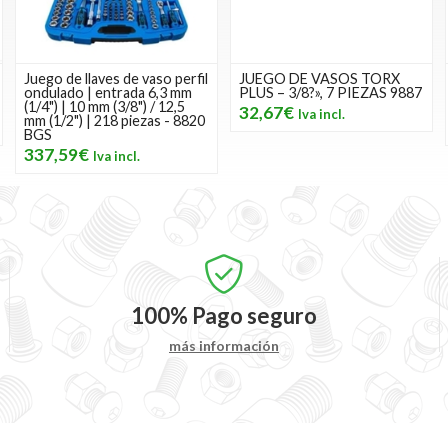
Juego de llaves de vaso perfil
JUEGO DE VASOS TORX
ondulado | entrada 6,3 mm
PLUS – 3/8?», 7 PIEZAS 9887
(1/4") | 10 mm (3/8") / 12,5
32,67€
mm (1/2") | 218 piezas - 8820
BGS
337,59€
100%
Pago seguro
más información