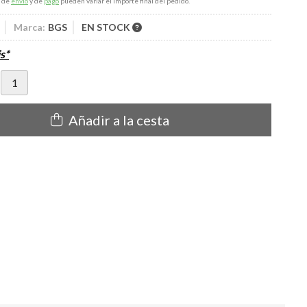
s de
envío
y de
pago
pueden variar el importe final del pedido.
Marca:
BGS
EN STOCK
s*
Añadir a la cesta