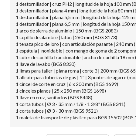
1 destornillador | cruz PH2 | longitud de la hoja 100 mm 
1 destornillador | plana 4 mm | longitud de la hoja 80 mm
1 destornillador | plana 5,5 mm | longitud de la hoja 125
1 destornillador | plana 6,5 mm | longitud de la hoja 150
1 arco de sierra de aluminio | 150 mm (BGS 2083)
1 cepillo de alambre | latón | 260 mm (BGS 3173)
1 tenaza pico de loro | con articulación pasante | 240 mm
1 espátula | inoxidable | con mango de goma de 2 compon
1 cúter de cuchilla fraccionable | ancho de cuchilla 18 m
1 llave de lavabo (BGS 8330)
1 limas para taller | plana roma | corte 3 | 200 mm (BGS 6
1 alicate para tuberías de gas | 1" | 3 puntos de agarre (
1 cincel de corte en cruz | 6 x 200 mm (BGS 1699)
1 cinceles planos | 25 x 250 mm (BGS 1698)
1 llave en cruz, sanitarios (BGS 8448)
1 corta tubos | Ø 3 - 35 mm / 1/8 - 1 3/8" (BGS 8341)
1 corta tubos | Ø 3 - 30 mm (BGS 9521)
1 maleta de transporte de plástico para BGS 15502 (BGS