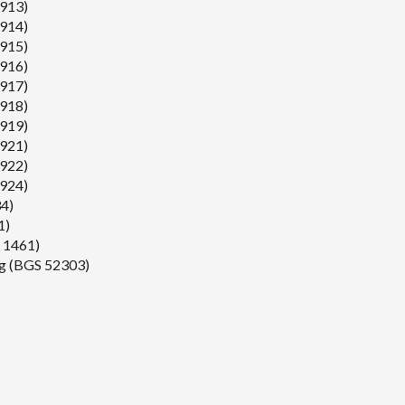
2913)
2914)
2915)
2916)
2917)
2918)
2919)
2921)
2922)
2924)
34)
1)
S 1461)
0 g (BGS 52303)