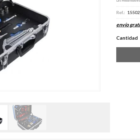
Las modalidade
Ref.:
15502
envío grati
Cantidad