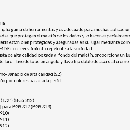
ria
 amplia gama de herramientas y es adecuado para muchas aplicacio
adas que protegen el maletín de los daños y lo hacen especialmen
letín están bien protegidas y aseguradas en su lugar mediante corre
 MDF con revestimiento repelente a la suciedad
ta de alta calidad, pegada al fondo del maletín, proporciona un lu
de loro, llave de tubo en ángulo y llave fija doble de acero al crom
omo-vanadio de alta calidad (S2)
ión por colores para cada perfil
 (1/2") (BGS 312)
) | para BGS 312 (BGS 313)
2910)
2911)
2912)