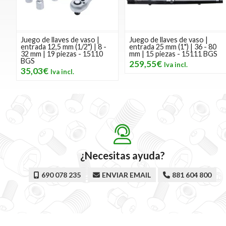
Juego de llaves de vaso |
Juego de llaves de vaso |
entrada 12,5 mm (1/2") | 8 -
entrada 25 mm (1") | 36 - 80
32 mm | 19 piezas - 15110
mm | 15 piezas - 15111 BGS
BGS
259,55€
35,03€
¿Necesitas ayuda?
690 078 235
ENVIAR EMAIL
881 604 800