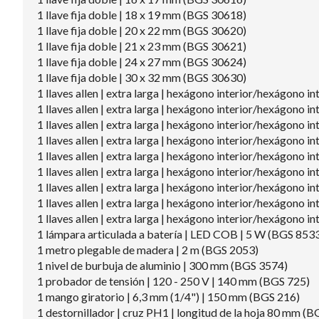
1 llave fija doble | 18 x 19 mm (BGS 30618)
1 llave fija doble | 20 x 22 mm (BGS 30620)
1 llave fija doble | 21 x 23 mm (BGS 30621)
1 llave fija doble | 24 x 27 mm (BGS 30624)
1 llave fija doble | 30 x 32 mm (BGS 30630)
1 llaves allen | extra larga | hexágono interior/hexágono 
1 llaves allen | extra larga | hexágono interior/hexágono 
1 llaves allen | extra larga | hexágono interior/hexágono 
1 llaves allen | extra larga | hexágono interior/hexágono 
1 llaves allen | extra larga | hexágono interior/hexágono 
1 llaves allen | extra larga | hexágono interior/hexágono 
1 llaves allen | extra larga | hexágono interior/hexágono 
1 llaves allen | extra larga | hexágono interior/hexágono 
1 llaves allen | extra larga | hexágono interior/hexágono
1 lámpara articulada a batería | LED COB | 5 W (BGS 853
1 metro plegable de madera | 2 m (BGS 2053)
1 nivel de burbuja de aluminio | 300 mm (BGS 3574)
1 probador de tensión | 120 - 250 V | 140 mm (BGS 725)
1 mango giratorio | 6,3 mm (1/4") | 150 mm (BGS 216)
1 destornillador | cruz PH1 | longitud de la hoja 80 mm (