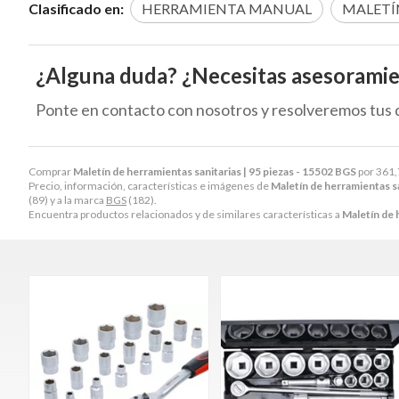
Clasificado en:
HERRAMIENTA MANUAL
MALETÍ
¿Alguna duda? ¿Necesitas asesorami
Ponte en contacto con nosotros y resolveremos tus 
Comprar
Maletín de herramientas sanitarias | 95 piezas - 15502 BGS
por
361,
Precio, información, características e imágenes de
Maletín de herramientas sa
(89) y a la marca
BGS
(182).
Encuentra productos relacionados y de similares características a
Maletín de 