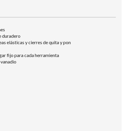
nes
te duradero
as elásticas y cierres de quita y pon
gar fijo para cada herramienta
o-vanadio