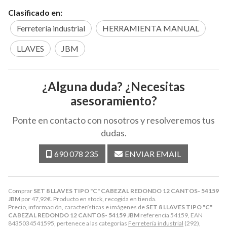
Clasificado en:
Ferretería industrial
HERRAMIENTA MANUAL
LLAVES
JBM
¿Alguna duda? ¿Necesitas
asesoramiento?
Ponte en contacto con nosotros y resolveremos tus
dudas.
690 078 235
ENVIAR EMAIL
Comprar
SET 8 LLAVES TIPO "C" CABEZAL REDONDO 12 CANTOS- 54159
JBM
por
47,92
€
. Producto en stock, recogida en tienda.
Precio, información, características e imágenes de
SET 8 LLAVES TIPO "C"
CABEZAL REDONDO 12 CANTOS- 54159 JBM
referencia 54159, EAN
8435034541595, pertenece a las categorías
Ferretería industrial
(292),