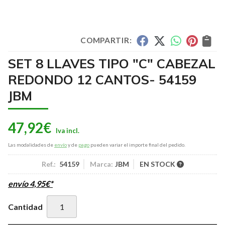
COMPARTIR:
SET 8 LLAVES TIPO "C" CABEZAL
REDONDO 12 CANTOS- 54159
JBM
47,92
€
Las modalidades de
envío
y de
pago
pueden variar el importe final del pedido.
Ref.:
54159
Marca:
JBM
EN STOCK
envío
4,95
€
*
Cantidad