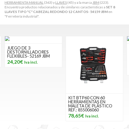
HERRAMIENTA MANUAL
(363) y
LLAVES
(45) y a la marca
JBM
(223).
Encuentra productos relacionados y de similares características a
SET 8
LLAVES TIPO "C" CABEZAL REDONDO 12 CANTOS- 54159 JBM
en
"Ferretería industrial".
JUEGO DE 3
DESTORNILLADORES
FLEXIBLES- 52169 JBM
24,20€
KIT BTP60 CON 60
HERRAMIENTAS EN
MALETA DE PLÁSTICO
REF.: 855006060
78,65€