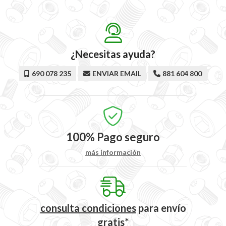
¿Necesitas ayuda?
690 078 235
ENVIAR EMAIL
881 604 800
100%
Pago seguro
más información
consulta condiciones
para
envío
gratis*