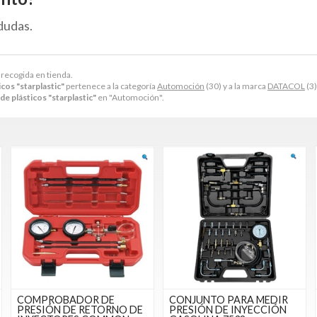
dudas.
 recogida en tienda.
cos "starplastic"
pertenece a la categoría
Automoción
(30) y a la marca
DATACOL
(3)
e plásticos "starplastic"
en "Automoción".
COMPROBADOR DE
CONJUNTO PARA MEDIR
PRESIÓN DE RETORNO DE
PRESIÓN DE INYECCIÓN