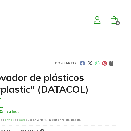
0
COMPARTIR:
vador de plásticos
plastic"
(DATACOL)
€
s de
envío
y de
pago
pueden variar el importe final del pedido.
TACOL
EN STOCK