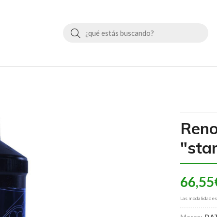
Buscar
Reno
"star
66,55
Las modalidade
Marca:
DA