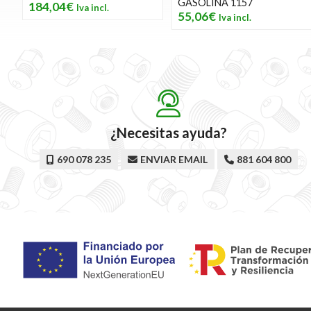
GASOLINA 1157
184,04€
55,06€
¿Necesitas ayuda?
690 078 235
ENVIAR EMAIL
881 604 800