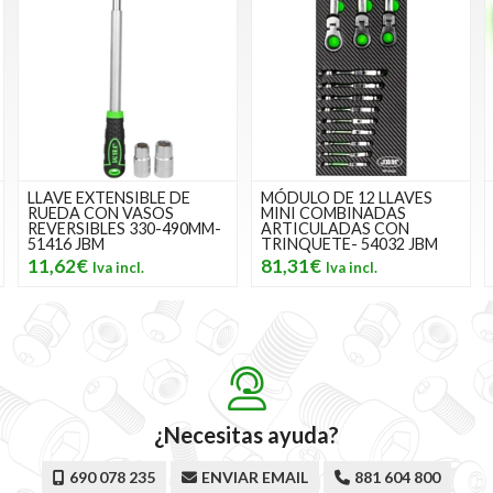
MÓDULO DE 12 LLAVES
REMACHADORA
MINI COMBINADAS
ARTICULADA
ARTICULADAS CON
MULTIFUNCIÓN- 53993
TRINQUETE- 54032 JBM
JBM
81,31€
82,28€
¿Necesitas ayuda?
690 078 235
ENVIAR EMAIL
881 604 800