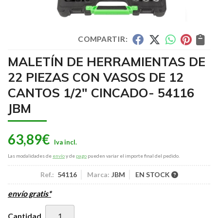
COMPARTIR:
MALETÍN DE HERRAMIENTAS DE
22 PIEZAS CON VASOS DE 12
CANTOS 1/2" CINCADO- 54116
JBM
63,89
€
Las modalidades de
envío
y de
pago
pueden variar el importe final del pedido.
Ref.:
54116
Marca:
JBM
EN STOCK
envío gratis*
Cantidad