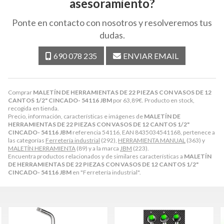
asesoramiento?
Ponte en contacto con nosotros y resolveremos tus
dudas.
690 078 235
ENVIAR EMAIL
Comprar
MALETÍN DE HERRAMIENTAS DE 22 PIEZAS CON VASOS DE 12
CANTOS 1/2" CINCADO- 54116 JBM
por
63,89
€
. Producto en stock,
recogida en tienda.
Precio, información, características e imágenes de
MALETÍN DE
HERRAMIENTAS DE 22 PIEZAS CON VASOS DE 12 CANTOS 1/2"
CINCADO- 54116 JBM
referencia 54116, EAN 8435034541168, pertenece a
las categorías
Ferretería industrial
(292),
HERRAMIENTA MANUAL
(363) y
MALETÍN HERRAMIENTA
(89) y a la marca
JBM
(223).
Encuentra productos relacionados y de similares características a
MALETÍN
DE HERRAMIENTAS DE 22 PIEZAS CON VASOS DE 12 CANTOS 1/2"
CINCADO- 54116 JBM
en "Ferretería industrial".