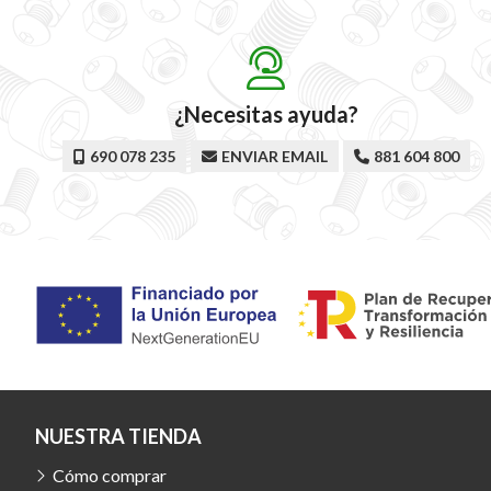
¿Necesitas ayuda?
690 078 235
ENVIAR EMAIL
881 604 800
NUESTRA TIENDA
Cómo comprar