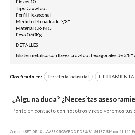
Piezas 10
Tipo Crowfoot
Perfil Hexagonal
Medida del cuadrado 3/8"
Material CR-MO
Peso 0,60Kg
DETALLES
Blister metálico con llaves crowfoot hexagonales de 3/8" de
Clasificado en:
Ferretería industrial
HERRAMIENTA
¿Alguna duda? ¿Necesitas asesorami
Ponte en contacto con nosotros y resolveremos tus 
Comprar
SET DE 10 LLAVES CROWFOOT DE 3/8"- 54187 JBM
por
41,14
€
. 