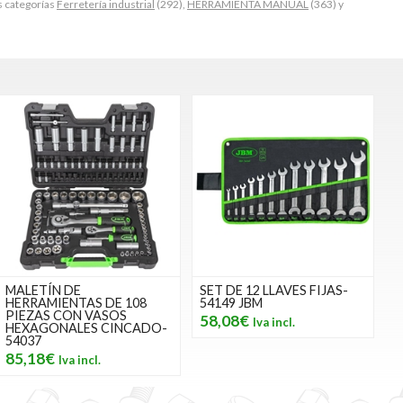
 categorías
Ferretería industrial
(292),
HERRAMIENTA MANUAL
(363) y
MALETÍN DE
SET DE 12 LLAVES FIJAS-
HERRAMIENTAS DE 108
54149 JBM
PIEZAS CON VASOS
58,08€
HEXAGONALES CINCADO-
54037
85,18€