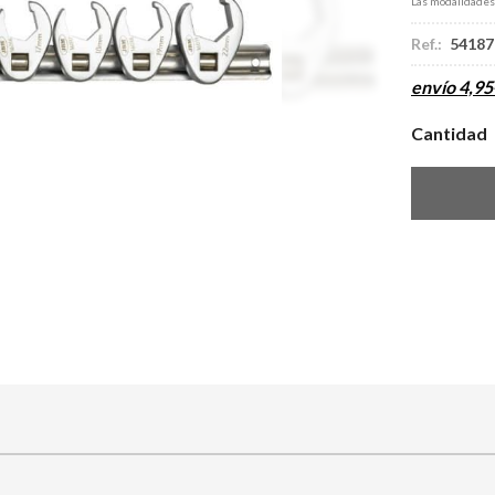
Las modalidade
Ref.:
54187
envío
4,95
Cantidad