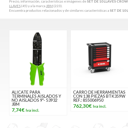
Precio, información, características e imágenes de
SET DE 10 LLAVES CROW
LLAVES
(45) y a la marca
JBM
(223).
Encuentra productos relacionados y de similares características a
SET DE 10
ALICATE PARA
CARRO DE HERRAMIENTAS
TERMINALES AISLADOS Y
CON 138 PIEZAS BTK359W
NO AISLADOS 9"- 53932
REF.: 855006950
JBM
762,30€
7,74€