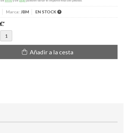
s de
envío
y de
pago
pueden variar el importe final del pedido.
Marca:
JBM
EN STOCK
€
*
Añadir a la cesta