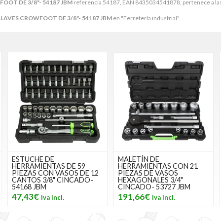
FOOT DE 3/8"- 54187 JBM
referencia 54187, EAN 8435034541878, pertenece a las
 LLAVES CROWFOOT DE 3/8"- 54187 JBM
en "Ferretería industrial".
ESTUCHE DE
MALETÍN DE
HERRAMIENTAS DE 59
HERRAMIENTAS CON 21
PIEZAS CON VASOS DE 12
PIEZAS DE VASOS
CANTOS 3/8" CINCADO-
HEXAGONALES 3/4"
54168 JBM
CINCADO- 53727 JBM
47,43€
191,66€