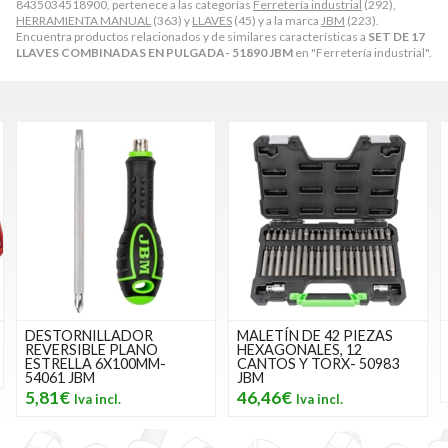
8435034518900, pertenece a las categorías
Ferretería industrial
(292),
HERRAMIENTA MANUAL
(363) y
LLAVES
(45) y a la marca
JBM
(223).
Encuentra productos relacionados y de similares características a
SET DE 17
LLAVES COMBINADAS EN PULGADA- 51890 JBM
en "Ferretería industrial".
OR
MALETÍN DE 42 PIEZAS
MALETÍN DE PUNTAS
ANO
HEXAGONALES, 12
PIEZAS HEAVY DUTY
MM-
CANTOS Y TORX- 50983
52753 JBM
JBM
103,58€
46,46€