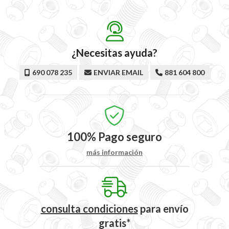
¿Necesitas ayuda?
690 078 235
ENVIAR EMAIL
881 604 800
100%
Pago seguro
más información
consulta condiciones
para
envío
gratis*