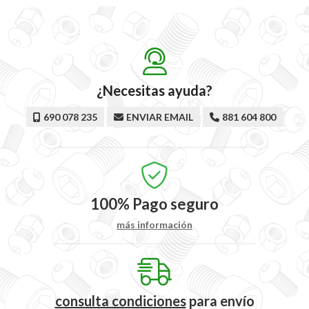
¿Necesitas ayuda?
690 078 235
ENVIAR EMAIL
881 604 800
100%
Pago seguro
más información
consulta condiciones
para
envío