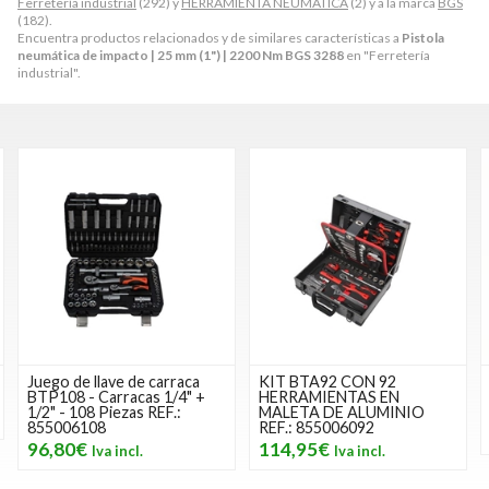
Ferretería industrial
(292) y
HERRAMIENTA NEUMÁTICA
(2) y a la marca
BGS
(182).
Encuentra productos relacionados y de similares características a
Pistola
neumática de impacto | 25 mm (1") | 2200 Nm BGS 3288
en "Ferretería
industrial".
Juego de llave de carraca
KIT BTA92 CON 92
BTP108 - Carracas 1/4" +
HERRAMIENTAS EN
1/2" - 108 Piezas REF.:
MALETA DE ALUMINIO
855006108
REF.: 855006092
96,80€
114,95€