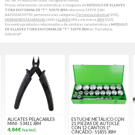
36,78
€
. Producto en stock, recogida en tienda.
Precio, información, características e imágenes de
MÓDULO DE 8 LLAVES
TORX EN FORMA DE "T"- 53979 JBM
referencia 53979, EAN
8435034539790, pertenece a las categorías
Ferretería industrial
(292),
HERRAMIENTA MANUAL
(363) y
LLAVES
(45) y a la marca
JBM
(223).
Encuentra productos relacionados y de similares características a
MÓDULO
DE 8 LLAVES TORX EN FORMA DE "T"- 53979 JBM
en "Ferretería
industrial".
ESTUCHE METÁLICO CON
JUEGO DE 7 PUNTAS TORX
21 PIEZAS DE AUTOCLÉ
DE 3/8" Y 1/2"- 53084 JBM
CON 12 CANTOS 1"
23,23€
CINCADO- 51855 JBM