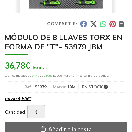
COMPARTIR:
MÓDULO DE 8 LLAVES TORX EN
FORMA DE "T"- 53979 JBM
36,78
€
Las modalidades de
envío
y de
pago
pueden variar el importe final del pedido.
Ref.:
53979
Marca:
JBM
EN STOCK
envío
4,95
€
*
Cantidad
Añadir a la cesta