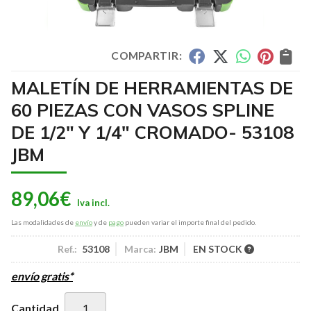
COMPARTIR:
MALETÍN DE HERRAMIENTAS DE
60 PIEZAS CON VASOS SPLINE
DE 1/2" Y 1/4" CROMADO- 53108
JBM
89,06
€
Las modalidades de
envío
y de
pago
pueden variar el importe final del pedido.
Ref.:
53108
Marca:
JBM
EN STOCK
envío gratis*
Cantidad