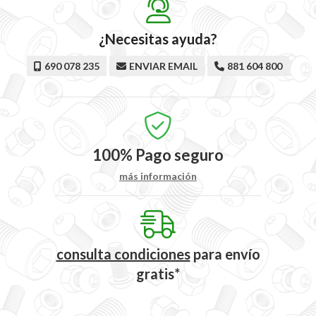
¿Necesitas ayuda?
690 078 235
ENVIAR EMAIL
881 604 800
100%
Pago seguro
más información
consulta condiciones
para
envío
gratis*