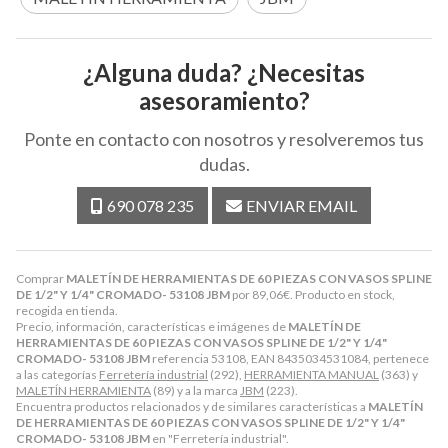
¿Alguna duda? ¿Necesitas
asesoramiento?
Ponte en contacto con nosotros y resolveremos tus
dudas.
690 078 235
ENVIAR EMAIL
Comprar
MALETÍN DE HERRAMIENTAS DE 60 PIEZAS CON VASOS SPLINE
DE 1/2" Y 1/4" CROMADO- 53108 JBM
por
89,06
€
. Producto en stock,
recogida en tienda.
Precio, información, características e imágenes de
MALETÍN DE
HERRAMIENTAS DE 60 PIEZAS CON VASOS SPLINE DE 1/2" Y 1/4"
CROMADO- 53108 JBM
referencia 53108, EAN 8435034531084, pertenece
a las categorías
Ferretería industrial
(292),
HERRAMIENTA MANUAL
(363) y
MALETÍN HERRAMIENTA
(89) y a la marca
JBM
(223).
Encuentra productos relacionados y de similares características a
MALETÍN
DE HERRAMIENTAS DE 60 PIEZAS CON VASOS SPLINE DE 1/2" Y 1/4"
CROMADO- 53108 JBM
en "Ferretería industrial".