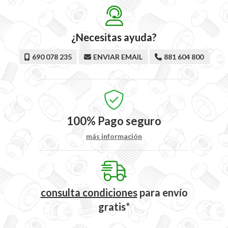
¿Necesitas ayuda?
690 078 235
ENVIAR EMAIL
881 604 800
100%
Pago seguro
más información
consulta condiciones
para
envío
gratis*