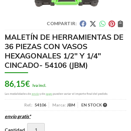
COMPARTIR:
MALETÍN DE HERRAMIENTAS DE
36 PIEZAS CON VASOS
HEXAGONALES 1/2" Y 1/4"
CINCADO- 54106
(JBM)
86,15
€
Las modalidades de
envío
y de
pago
pueden variar el importe final del pedido.
Ref.:
54106
Marca:
JBM
EN STOCK
envío gratis*
Cantidad