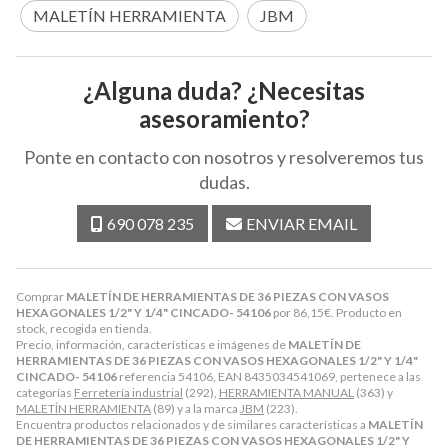
MALETÍN HERRAMIENTA
JBM
¿Alguna duda? ¿Necesitas
asesoramiento?
Ponte en contacto con nosotros y resolveremos tus
dudas.
690 078 235
ENVIAR EMAIL
Comprar
MALETÍN DE HERRAMIENTAS DE 36 PIEZAS CON VASOS
HEXAGONALES 1/2" Y 1/4" CINCADO- 54106
por
86,15
€
. Producto en
stock, recogida en tienda.
Precio, información, características e imágenes de
MALETÍN DE
HERRAMIENTAS DE 36 PIEZAS CON VASOS HEXAGONALES 1/2" Y 1/4"
CINCADO- 54106
referencia 54106, EAN 8435034541069, pertenece a las
categorías
Ferretería industrial
(292),
HERRAMIENTA MANUAL
(363) y
MALETÍN HERRAMIENTA
(89) y a la marca
JBM
(223).
Encuentra productos relacionados y de similares características a
MALETÍN
DE HERRAMIENTAS DE 36 PIEZAS CON VASOS HEXAGONALES 1/2" Y