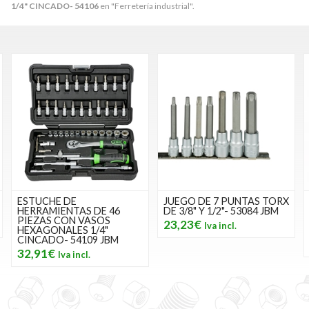
1/4" CINCADO- 54106
en "Ferretería industrial".
JUEGO DE 7 PUNTAS TORX
MALETÍN DE
DE 3/8" Y 1/2"- 53084 JBM
HERRAMIENTAS DE 113
PIEZAS CON VASOS 12
23,23€
CANTOS CINCADO- 54036
95,83€