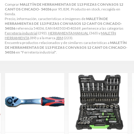
Comprar
MALETÍN DE HERRAMIENTAS DE 113 PIEZAS CON VASOS 12
CANTOS CINCADO- 54036
por
95,83
€
. Producto en stock, recogida en
tienda.
Precio, información, características e imágenes de
MALETÍN DE
HERRAMIENTAS DE 113 PIEZAS CON VASOS 12 CANTOS CINCADO-
54036
referencia 54036, EAN 8435034540369, pertenece a las categorías
Ferretería industrial
(292),
HERRAMIENTA MANUAL
(363) y
MALETÍN
HERRAMIENTA
(89) y a la marca
JBM
(223).
Encuentra productos relacionados y de similares características a
MALETÍN
DE HERRAMIENTAS DE 113 PIEZAS CON VASOS 12 CANTOS CINCADO-
54036
en "Ferretería industrial".