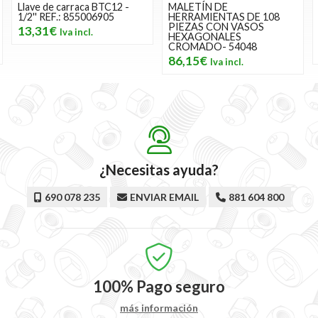
MALETÍN DE
Maletín de herramientas
HERRAMIENTAS DE 108
electricista BTE39 - 39
PIEZAS CON VASOS
Piezas VDE REF.:
HEXAGONALES
855006039
CROMADO- 54048
356,95€
86,15€
¿Necesitas ayuda?
690 078 235
ENVIAR EMAIL
881 604 800
100%
Pago seguro
más información