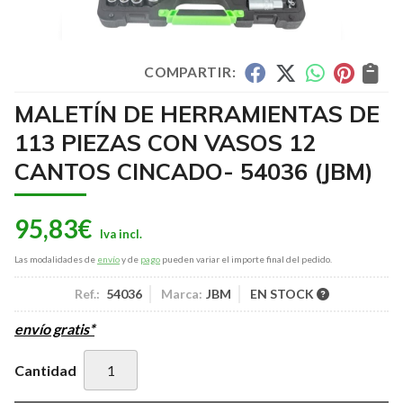
COMPARTIR:
MALETÍN DE HERRAMIENTAS DE
113 PIEZAS CON VASOS 12
CANTOS CINCADO- 54036
(JBM)
95,83
€
Las modalidades de
envío
y de
pago
pueden variar el importe final del pedido.
Ref.:
54036
Marca:
JBM
EN STOCK
envío gratis*
Cantidad