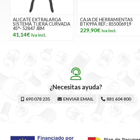
ALICATE EXTRALARGA
CAJA DE HERRAMIENTAS
SISTEMA TIJERA CURVADA
BTK99A REF.: 855006919
45°- 52847 JBM
229,90€
41,14€
¿Necesitas ayuda?
690 078 235
ENVIAR EMAIL
881 604 800