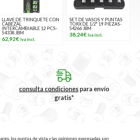
LLAVE DE TRINQUETE CON
SET DE VASOS Y PUNTAS
CABEZAL
TORX DE 1/2" 19 PIEZAS-
INTERCAMBIABLE 12 PCS-
54266 JBM
54338 JBM
38,24€
62,92€
consulta condiciones
para
envío
gratis*
rgo, los puntos de vista y las opiniones expresadas son