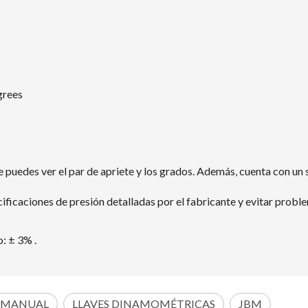
grees
 puedes ver el par de apriete y los grados. Además, cuenta con un si
cificaciones de presión detalladas por el fabricante y evitar probl
o: ± 3% .
 MANUAL
LLAVES DINAMOMÉTRICAS
JBM