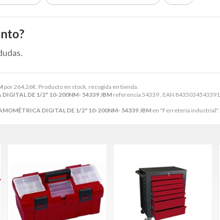
ento?
dudas.
M
por
264,26
€
. Producto en stock, recogida en tienda.
IGITAL DE 1/2" 10-200NM- 54339 JBM
referencia 54339 , EAN 8435034543391, 
AMOMÉTRICA DIGITAL DE 1/2" 10-200NM- 54339 JBM
en "Ferretería industrial".