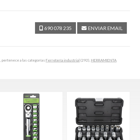
690 078 235
ENVIAR EMAIL
pertenece a las categorías
Ferretería industrial
(292),
HERRAMIENTA