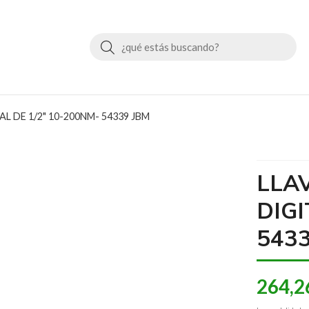
Buscar
 DE 1/2" 10-200NM- 54339 JBM
LLA
DIGI
543
264,2