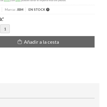
s de
envío
y de
pago
pueden variar el importe final del pedido.
Marca:
JBM
EN STOCK
s*
Añadir a la cesta