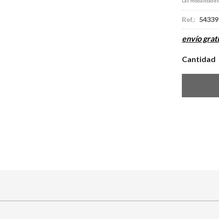
Las modalidade
Ref.:
54339
envío grati
Cantidad