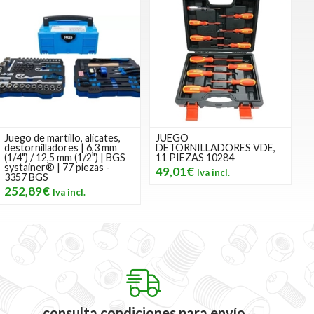
Juego de martillo, alicates,
JUEGO
destornilladores | 6,3 mm
DETORNILLADORES VDE,
(1/4") / 12,5 mm (1/2") | BGS
11 PIEZAS 10284
systainer® | 77 piezas -
49,01€
3357 BGS
252,89€
consulta condiciones
para
envío