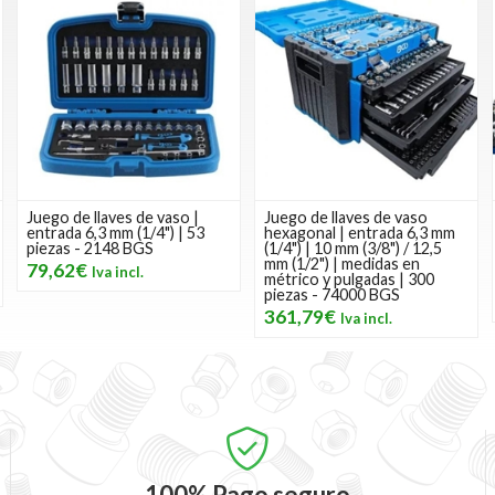
Juego de llaves de vaso |
Juego de llaves de vaso
entrada 6,3 mm (1/4") | 53
hexagonal | entrada 6,3 mm
piezas - 2148 BGS
(1/4") | 10 mm (3/8") / 12,5
mm (1/2") | medidas en
79,62€
métrico y pulgadas | 300
piezas - 74000 BGS
361,79€
100%
Pago seguro