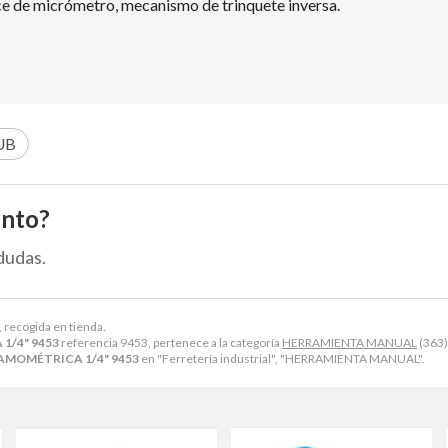
ce de micrómetro, mecanismo de trinquete inversa.
UB
ento?
dudas.
, recogida en tienda.
1/4" 9453
referencia 9453, pertenece a la categoría
HERRAMIENTA MANUAL
(363)
AMOMÉTRICA 1/4" 9453
en "Ferretería industrial", "HERRAMIENTA MANUAL".