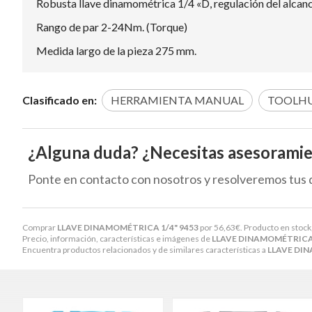
Robusta llave dinamométrica 1/4 «D, regulación del alcan
Rango de par 2-24Nm. (Torque)
Medida largo de la pieza 275 mm.
Clasificado en:
HERRAMIENTA MANUAL
TOOLH
¿Alguna duda? ¿Necesitas asesorami
Ponte en contacto con nosotros y resolveremos tus 
Comprar
LLAVE DINAMOMÉTRICA 1/4" 9453
por
56,63
€
. Producto en stock
Precio, información, características e imágenes de
LLAVE DINAMOMÉTRICA 
Encuentra productos relacionados y de similares características a
LLAVE DIN