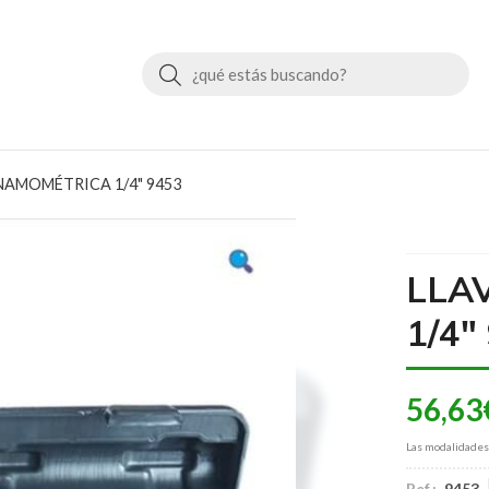
Buscar
NAMOMÉTRICA 1/4" 9453
LLA
1/4"
56,63
Las modalidade
Ref.:
9453