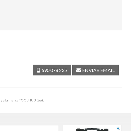
690 078 235
ENVIAR EMAIL
 y a la marca
TOOLHUB
(66).