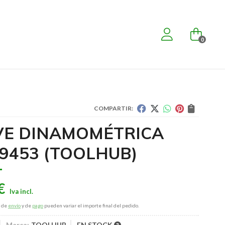
0
COMPARTIR:
VE DINAMOMÉTRICA
 9453
(TOOLHUB)
€
s de
envío
y de
pago
pueden variar el importe final del pedido.
Marca:
TOOLHUB
EN STOCK