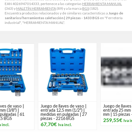
EAN 4026947014333, pertenece a las categorías
HERRAMIENTA MANUAL
(363) y
MALETÍN HERRAMIENTA
(89) y a la marca
BGS
(182).
Encuentra productos relacionados y de similares características a
Juego de
sanitarios/herramientas calefacción | 29 piezas - 1433 BGS
en "Ferretería
industrial", "HERRAMIENTA MANUAL".
Juego de llaves de vaso |
Juego de llaves de vaso |
entrada 12,5 mm (1/2") |
entrada 25 mm (1") | 36 - 80
medidas en pulgadas | 27
mm | 15 piezas - 15111 BGS
piezas - 2216 BGS
259,55€
67,70€