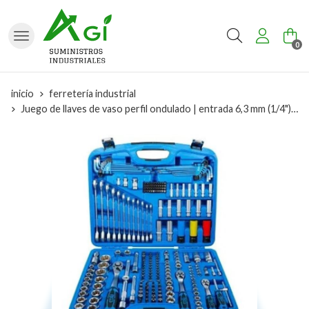
Buscar
0
inicio
ferretería industrial
Juego de llaves de vaso perfil ondulado | entrada 6,3 mm (1/4") | 10 mm (3/8") / 12,5 mm (1/2") | 218 piezas BGS 8820