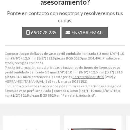
asesoramiento?
Ponte en contacto con nosotros y resolveremos tus
dudas.
690 078 235
ENVIAR EMAIL
Comprar
Juego de llaves de vaso perfil ondulado | entrada 6,3 mm (1/4") | 10
mm (3/8") / 12,5 mm (1/2") | 218 piezas BGS 8820
por
204,49
€
. Producto en
stock, recogida en tienda.
Precio, información, características e imágenes de
Juego de llaves de vaso
perfil ondulado | entrada 6,3 mm (1/4") | 10 mm (3/8") / 12,5 mm (1/2") | 218
piezas BGS 8820
pertenece a las categorías
Ferretería industrial
(292) y
HERRAMIENTA MANUAL
(363) y a la marca
BGS
(182).
Encuentra productos relacionados y de similares características a
Juego de
llaves de vaso perfil ondulado | entrada 6,3 mm (1/4") | 10 mm (3/8") / 12,5
mm (1/2") | 218 piezas BGS 8820
en "Ferretería industrial".