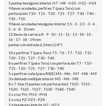
5 puntas hexágono interior H7 - H8 - H10 - H12 - H14
9 llaves acodadas, perfil en T (para Torx) con
perforación T10 - T15 - T20 - T25 - T27 - T30 - T40 -
T45 - T50
9 llaves acodadas hexágono interior 1,5 - 2 - 2,5 - 3 - 4 -
5 - 6 - 8 - 10 mm
12 llaves de carraca 8 - 9 - 10 - 11 - 12 - 13 - 14 - 15 -
16 - 17 - 18 - 19 mm
puntas con entrada 6,3 mm (1/4")
10 x perfil en T (para Torx) T5 - T6 - T7 - T10 - T15 -
T20 - T25 - T27 - T30 - T40
8 x perfil en T (para Torx) con perforación T7 - T10 -
T15 - T20 - T25 - T27 - T30 - T40
5 x perfil en cuña (para RIBE) M5 - M6 - M7 - M8 - M9
3 x dentado múltiple interior M5 - M6 - M8
8 x T-Star (5 puntas con perforación): TS10 - TS15 -
TS20 - TS25 - TS27 - TS30 - TS40 - TS45
2 x cruz PH: PH3 - PH4
2 x cruz PZ: PZ3 - PZ4
2 x hexágono interior H2 - H2,5