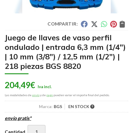
COMPARTIR:
Juego de llaves de vaso perfil
ondulado | entrada 6,3 mm (1/4")
| 10 mm (3/8") / 12,5 mm (1/2") |
218 piezas BGS 8820
204,49
€
Las modalidades de
envío
y de
pago
pueden variar el importe final del pedido.
Marca:
BGS
EN STOCK
envío gratis*
Cantidad