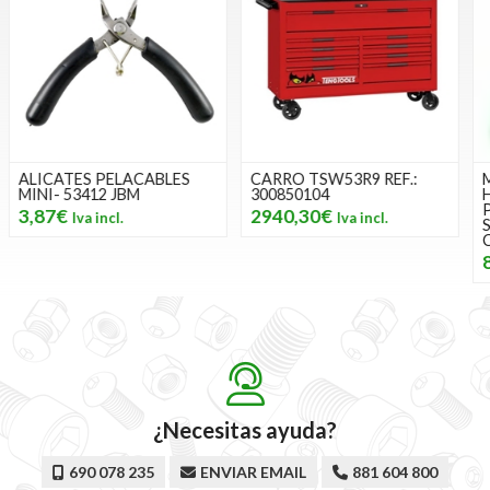
CARRO TSW53R9 REF.:
MALETÍN DE
300850104
HERRAMIENTAS DE 60
PIEZAS CON VASOS
2940,30€
SPLINE DE 1/2" Y 1/4"
CINCADO- 52722 JBM
84,22€
¿Necesitas ayuda?
690 078 235
ENVIAR EMAIL
881 604 800