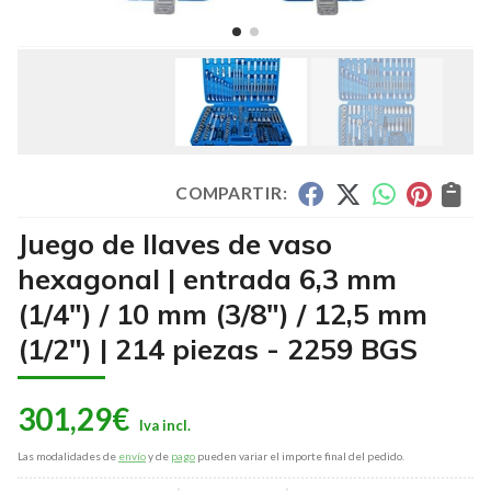
COMPARTIR:
Juego de llaves de vaso
hexagonal | entrada 6,3 mm
(1/4") / 10 mm (3/8") / 12,5 mm
(1/2") | 214 piezas - 2259 BGS
301,29
€
Las modalidades de
envío
y de
pago
pueden variar el importe final del pedido.