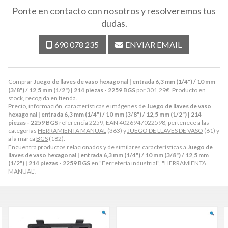
Ponte en contacto con nosotros y resolveremos tus
dudas.
690 078 235
ENVIAR EMAIL
Comprar
Juego de llaves de vaso hexagonal | entrada 6,3 mm (1/4") / 10 mm
(3/8") / 12,5 mm (1/2") | 214 piezas - 2259 BGS
por
301,29
€
. Producto en
stock, recogida en tienda.
Precio, información, características e imágenes de
Juego de llaves de vaso
hexagonal | entrada 6,3 mm (1/4") / 10 mm (3/8") / 12,5 mm (1/2") | 214
piezas - 2259 BGS
referencia 2259, EAN 4026947022598, pertenece a las
categorías
HERRAMIENTA MANUAL
(363) y
JUEGO DE LLAVES DE VASO
(61) y
a la marca
BGS
(182).
Encuentra productos relacionados y de similares características a
Juego de
llaves de vaso hexagonal | entrada 6,3 mm (1/4") / 10 mm (3/8") / 12,5 mm
(1/2") | 214 piezas - 2259 BGS
en "Ferretería industrial", "HERRAMIENTA
MANUAL".