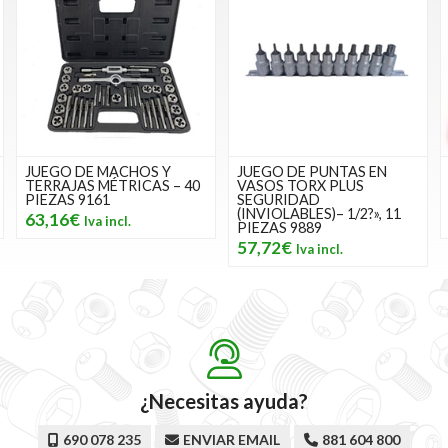
JUEGO DE MACHOS Y
JUEGO DE PUNTAS EN
TERRAJAS MÉTRICAS – 40
VASOS TORX PLUS
PIEZAS 9161
SEGURIDAD
(INVIOLABLES)– 1/2?», 11
63,16€
PIEZAS 9889
57,72€
¿Necesitas ayuda?
690 078 235
ENVIAR EMAIL
881 604 800