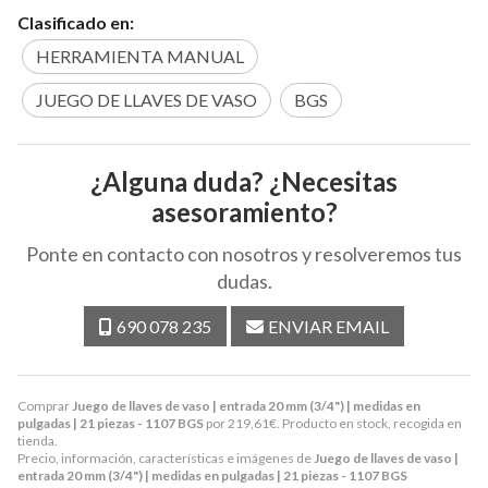
Clasificado en:
HERRAMIENTA MANUAL
JUEGO DE LLAVES DE VASO
BGS
¿Alguna duda? ¿Necesitas
asesoramiento?
Ponte en contacto con nosotros y resolveremos tus
dudas.
690 078 235
ENVIAR EMAIL
Comprar
Juego de llaves de vaso | entrada 20 mm (3/4") | medidas en
pulgadas | 21 piezas - 1107 BGS
por
219,61
€
. Producto en stock, recogida en
tienda.
Precio, información, características e imágenes de
Juego de llaves de vaso |
entrada 20 mm (3/4") | medidas en pulgadas | 21 piezas - 1107 BGS