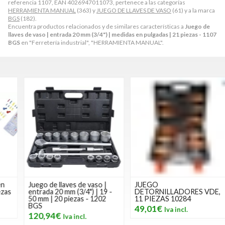
referencia 1107, EAN 4026947011073, pertenece a las categorías
HERRAMIENTA MANUAL
(363) y
JUEGO DE LLAVES DE VASO
(61) y a la marca
BGS
(182).
Encuentra productos relacionados y de similares características a
Juego de
llaves de vaso | entrada 20 mm (3/4") | medidas en pulgadas | 21 piezas - 1107
BGS
en "Ferretería industrial", "HERRAMIENTA MANUAL".
Juego de llaves de vaso |
JUEGO
entrada 20 mm (3/4") | 19 -
DETORNILLADORES VDE,
50 mm | 20 piezas - 1202
11 PIEZAS 10284
BGS
49,01€
120,94€