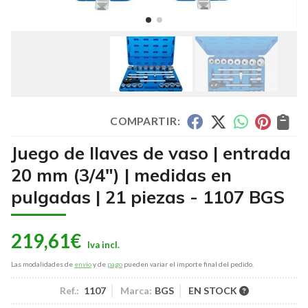
COMPARTIR:
Juego de llaves de vaso | entrada
20 mm (3/4") | medidas en
pulgadas | 21 piezas - 1107 BGS
219,61
€
Las modalidades de
envío
y de
pago
pueden variar el importe final del pedido.
Ref.:
1107
Marca:
BGS
EN STOCK