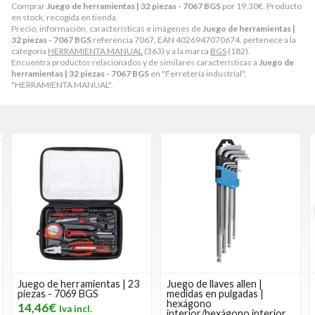
Comprar
Juego de herramientas | 32 piezas - 7067 BGS
por
19,30
€
. Producto
en stock, recogida en tienda.
Precio, información, características e imágenes de
Juego de herramientas |
32 piezas - 7067 BGS
referencia 7067, EAN 4026947070674, pertenece a la
categoría
HERRAMIENTA MANUAL
(363) y a la marca
BGS
(182).
Encuentra productos relacionados y de similares características a
Juego de
herramientas | 32 piezas - 7067 BGS
en "Ferretería industrial",
"HERRAMIENTA MANUAL".
Juego de herramientas | 23
Juego de llaves allen |
piezas - 7069 BGS
medidas en pulgadas |
hexágono
14,46€
interior/hexágono interior