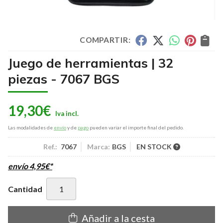
COMPARTIR:
Juego de herramientas | 32
piezas - 7067 BGS
19,30
€
Las modalidades de
envío
y de
pago
pueden variar el importe final del pedido.
Ref.:
7067
Marca:
BGS
EN STOCK
envío
4,95
€
*
Cantidad
Añadir a la cesta