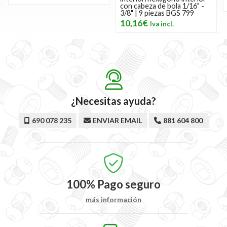
con cabeza de bola 1/16" -
3/8" | 9 piezas BGS 799
10,16€
¿Necesitas ayuda?
690 078 235
ENVIAR EMAIL
881 604 800
100%
Pago seguro
más información