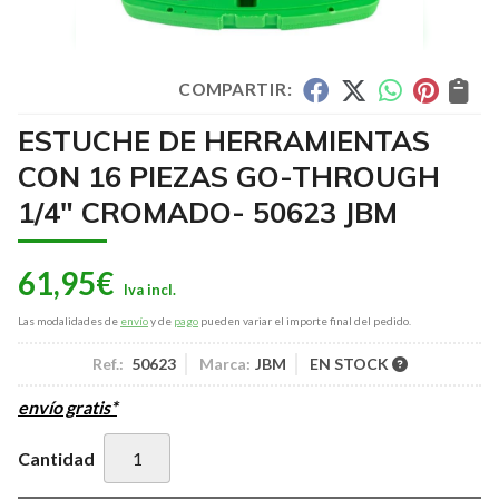
COMPARTIR:
ESTUCHE DE HERRAMIENTAS
CON 16 PIEZAS GO-THROUGH
1/4" CROMADO- 50623 JBM
61,95
€
Las modalidades de
envío
y de
pago
pueden variar el importe final del pedido.
Ref.:
50623
Marca:
JBM
EN STOCK
envío gratis*
Cantidad