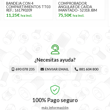
COMPROBADOR
MALETÍN DE
3
ANGULAR DE CAÍDA
HERRAMIENTAS DE 22
IMANTADO- 52318 JBM
PIEZAS CON VASOS DE 12
CANTOS 1/2" CINCADO-
75,50€
54116 JBM
63,89€
¿Necesitas ayuda?
690 078 235
ENVIAR EMAIL
881 604 800
100%
Pago seguro
más información