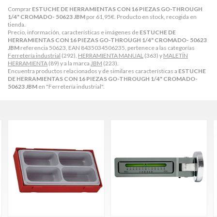
Comprar
ESTUCHE DE HERRAMIENTAS CON 16 PIEZAS GO-THROUGH
1/4" CROMADO- 50623 JBM
por
61,95
€
. Producto en stock, recogida en
tienda.
Precio, información, características e imágenes de
ESTUCHE DE
HERRAMIENTAS CON 16 PIEZAS GO-THROUGH 1/4" CROMADO- 50623
JBM
referencia 50623, EAN 8435034506235, pertenece a las categorías
Ferretería industrial
(292),
HERRAMIENTA MANUAL
(363) y
MALETÍN
HERRAMIENTA
(89) y a la marca
JBM
(223).
Encuentra productos relacionados y de similares características a
ESTUCHE
DE HERRAMIENTAS CON 16 PIEZAS GO-THROUGH 1/4" CROMADO-
50623 JBM
en "Ferretería industrial".