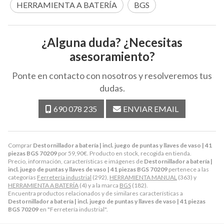
HERRAMIENTA A BATERÍA
BGS
¿Alguna duda? ¿Necesitas
asesoramiento?
Ponte en contacto con nosotros y resolveremos tus
dudas.
690 078 235
ENVIAR EMAIL
Comprar
Destornillador a batería | incl. juego de puntas y llaves de vaso | 41
piezas BGS 70209
por
59,90
€
. Producto en stock, recogida en tienda.
Precio, información, características e imágenes de
Destornillador a batería |
incl. juego de puntas y llaves de vaso | 41 piezas BGS 70209
pertenece a las
categorías
Ferretería industrial
(292),
HERRAMIENTA MANUAL
(363) y
HERRAMIENTA A BATERÍA
(4) y a la marca
BGS
(182).
Encuentra productos relacionados y de similares características a
Destornillador a batería | incl. juego de puntas y llaves de vaso | 41 piezas
BGS 70209
en "Ferretería industrial".