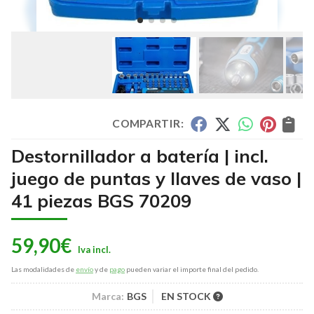
COMPARTIR:
Destornillador a batería | incl.
juego de puntas y llaves de vaso |
41 piezas BGS 70209
59,90
€
Las modalidades de
envío
y de
pago
pueden variar el importe final del pedido.
Marca:
BGS
EN STOCK