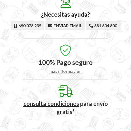
¿Necesitas ayuda?
690 078 235
ENVIAR EMAIL
881 604 800
100%
Pago seguro
más información
consulta condiciones
para
envío
gratis*