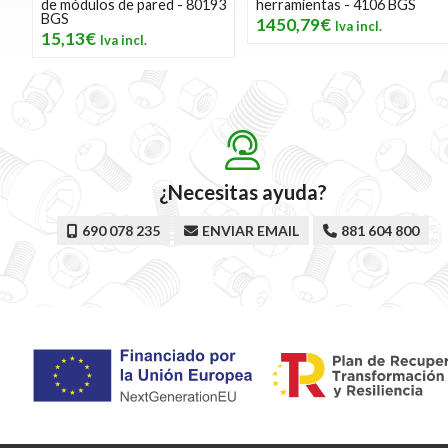
de módulos de pared - 80193
herramientas - 4106 BGS
BGS
1450,79€
15,13€
¿Necesitas ayuda?
690 078 235
ENVIAR EMAIL
881 604 800