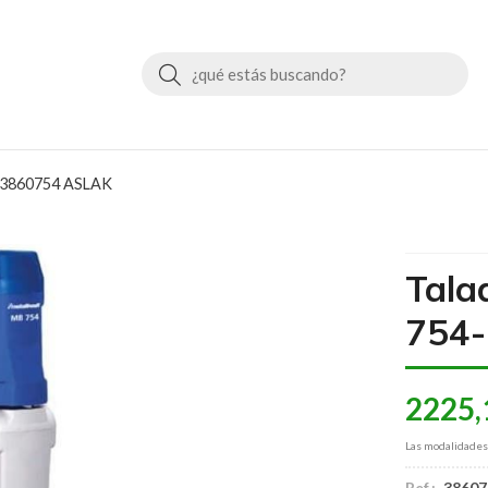
Buscar
- 3860754 ASLAK
Tala
754-
2225,
Las modalidade
Ref.:
38607