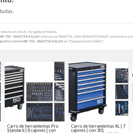
dudas.
Producto en stock, recogida en tienda.
 MB 754- 3860754 ASLAK
referencia 3860754 , EAN 4036351016625, pertenece a la
gnético Serie MB 754- 3860754 ASLAK
en "Equipamiento Taller".
Carro de herramientas Pro
Carro de herramientas XL | 7
Standard | 8 cajones | con
cajones | con 301