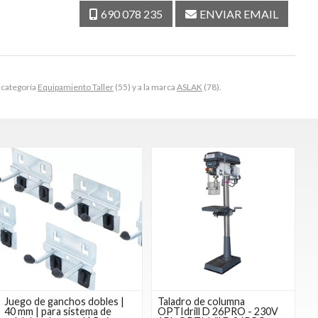
690 078 235
ENVIAR EMAIL
 categoría
Equipamiento Taller
(55) y a la marca
ASLAK
(78).
Juego de ganchos dobles |
Taladro de columna
40 mm | para sistema de
OPTIdrill D 26PRO - 230V