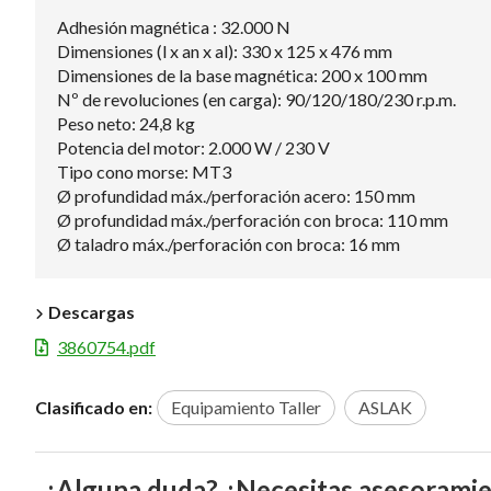
Adhesión magnética : 32.000 N
Dimensiones (l x an x al): 330 x 125 x 476 mm
Dimensiones de la base magnética: 200 x 100 mm
Nº de revoluciones (en carga): 90/120/180/230 r.p.m.
Peso neto: 24,8 kg
Potencia del motor: 2.000 W / 230 V
Tipo cono morse: MT3
Ø profundidad máx./perforación acero: 150 mm
Ø profundidad máx./perforación con broca: 110 mm
Ø taladro máx./perforación con broca: 16 mm
Descargas
3860754.pdf
Clasificado en:
Equipamiento Taller
ASLAK
¿Alguna duda? ¿Necesitas asesorami