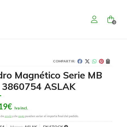
0
COMPARTIR:
dro Magnético Serie MB
 3860754 ASLAK
19
€
s de
envío
y de
pago
pueden variar el importe final del pedido.
54
Marca:
ASLAK
EN STOCK