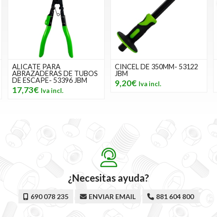
CINCEL DE 350MM- 53122
CINTA MÉTRICA 3M X
S
JBM
16MM- 53025 JBM
9,20€
3,39€
¿Necesitas ayuda?
690 078 235
ENVIAR EMAIL
881 604 800