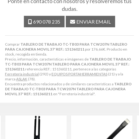
Ponte en contacto con nosotros y resolveremos tus
dudas.
690 078 235
ENVIAR EMAIL
Comprar
TABLERO DE TRABAJO TC-TB03 PARA TCW207N TABLERO
PARA CAJONERA MOVIL 37' REF.: 151360211
por
176,66
€
. Producto en
stock, recogida en tienda.
Precio, información, características e imágenes de
TABLERO DE TRABAJO
TC-TB03 PARA TCW207N TABLERO PARA CAJONERA MOVIL 37' REF.:
151360211
referencia REF.: 151360211, pertenece a las categorías
Ferretería industrial
(292) y
EQUIPOS PORTAHERRAMIENTAS
(21) y a la
marca
ASLAK
(78).
Encuentra productos relacionados y de similares características a
TABLERO
DE TRABAJO TC-TB03 PARA TCW207N TABLERO PARA CAJONERA
MOVIL 37' REF.: 151360211
en "Ferretería industrial".