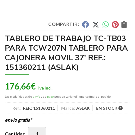
COMPARTIR:
TABLERO DE TRABAJO TC-TB03
PARA TCW207N TABLERO PARA
CAJONERA MOVIL 37' REF.:
151360211
(ASLAK)
176,66
€
Las modalidades de
envío
y de
pago
pueden variar el importe final del pedido.
Ref.:
REF.: 151360211
Marca:
ASLAK
EN STOCK
envío gratis*
Cantidad