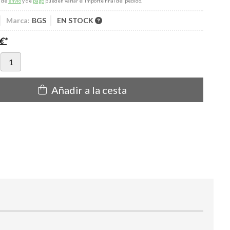
s de
envío
y de
pago
pueden variar el importe final del pedido.
Marca:
BGS
EN STOCK
€
*
Añadir a la cesta