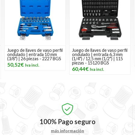
Juego de llaves de vaso perfil
Juego de llaves de vaso perfil
ondulado | entrada 10 mm
ondulado | entrada 6,3 mm
(3/8") | 26 piezas - 2227 BGS
(1/4") / 12,5 mm (1/2") | 115
piezas - 15120 BGS
50,52€
60,44€
100%
Pago seguro
más información