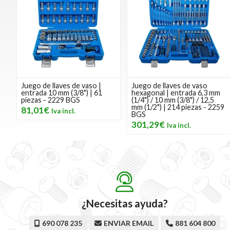
Juego de llaves de vaso |
Juego de llaves de vaso
entrada 10 mm (3/8") | 61
hexagonal | entrada 6,3 mm
piezas - 2229 BGS
(1/4") / 10 mm (3/8") / 12,5
mm (1/2") | 214 piezas - 2259
81,01€
BGS
301,29€
¿Necesitas ayuda?
690 078 235
ENVIAR EMAIL
881 604 800