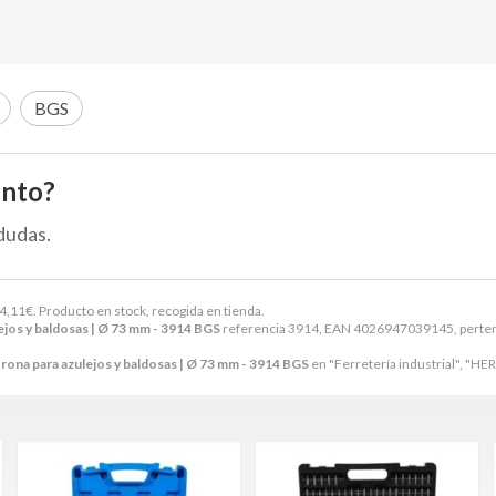
BGS
ento?
dudas.
4,11
€
. Producto en stock, recogida en tienda.
ejos y baldosas | Ø 73 mm - 3914 BGS
referencia 3914, EAN 4026947039145, pertene
orona para azulejos y baldosas | Ø 73 mm - 3914 BGS
en "Ferretería industrial", 