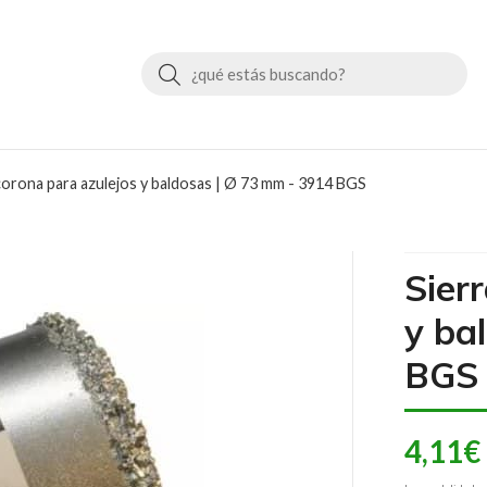
Buscar
corona para azulejos y baldosas | Ø 73 mm - 3914 BGS
Sier
y ba
BGS
4,11
€