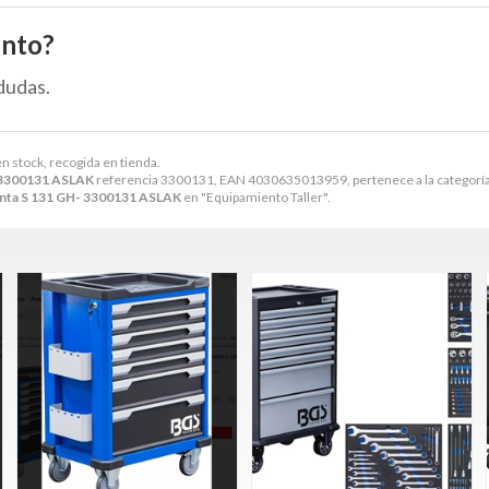
ento?
dudas.
en stock, recogida en tienda.
- 3300131 ASLAK
referencia 3300131, EAN 4030635013959, pertenece a la categorí
Cinta S 131 GH- 3300131 ASLAK
en "Equipamiento Taller".