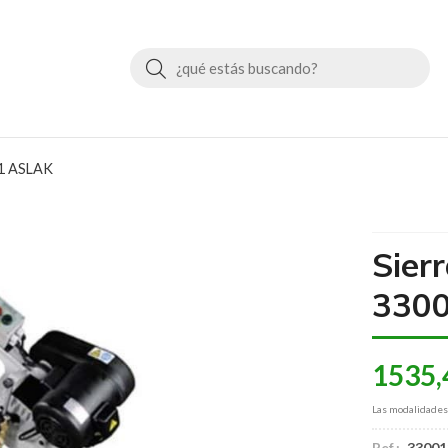
Buscar
31 ASLAK
Sier
330
1535,
Las modalidade
Ref.:
33001