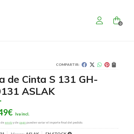
0
COMPARTIR:
ra de Cinta S 131 GH-
0131 ASLAK
49
€
s de
envío
y de
pago
pueden variar el importe final del pedido.
31
Marca:
ASLAK
EN STOCK