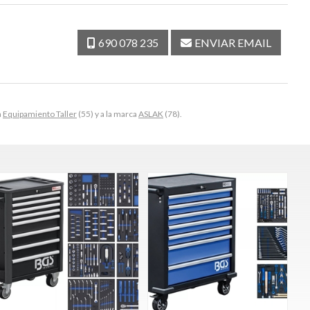
690 078 235
ENVIAR EMAIL
a
Equipamiento Taller
(55) y a la marca
ASLAK
(78).