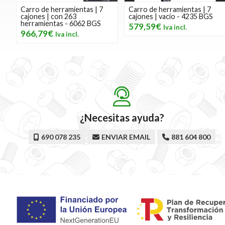
Carro de herramientas | 7
Carro de herramientas | 7
cajones | con 263
cajones | vacío - 4235 BGS
herramientas - 6062 BGS
579,59€
966,79€
¿Necesitas ayuda?
690 078 235
ENVIAR EMAIL
881 604 800