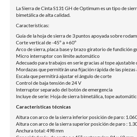
La Sierra de Cinta S131 GH de Optimum es un tipo de sierr
bimetálica de alta calidad.
Características:
Guía de la hoja de sierra de 3 puntos apoyada sobre rodam
Corte vertical de -45º a +60º
Arco de sierra, placa base y brazo giratorio de fundición g
Micro interruptor con límite automático
Adecuado para trabajos en serie gracias al tope ajustable q
Mordazas que permitirán una fijación rápida de las piezas 
Escala que permitirá ajustar el ángulo de corte
Control de baja tensión de 24 V
Interruptor separado del botón de emergencia
Incluye de serie: Hoja de sierra bimetálica, tope automáti
Características técnicas
Altura con arco de la sierra inferior posición de paro: 1.0
Altura con arco de la sierra superior posición de paro : 1.
Anchura total: 498 mm