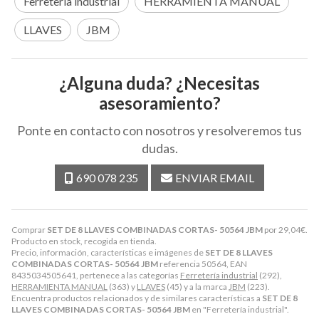
Ferretería industrial
HERRAMIENTA MANUAL
LLAVES
JBM
¿Alguna duda? ¿Necesitas
asesoramiento?
Ponte en contacto con nosotros y resolveremos tus
dudas.
690 078 235
ENVIAR EMAIL
Comprar
SET DE 8 LLAVES COMBINADAS CORTAS- 50564 JBM
por
29,04
€
.
Producto en stock, recogida en tienda.
Precio, información, características e imágenes de
SET DE 8 LLAVES
COMBINADAS CORTAS- 50564 JBM
referencia 50564, EAN
8435034505641, pertenece a las categorías
Ferretería industrial
(292),
HERRAMIENTA MANUAL
(363) y
LLAVES
(45) y a la marca
JBM
(223).
Encuentra productos relacionados y de similares características a
SET DE 8
LLAVES COMBINADAS CORTAS- 50564 JBM
en "Ferretería industrial".