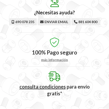
¿Necesitas ayuda?
690 078 235
ENVIAR EMAIL
881 604 800
100%
Pago seguro
más información
consulta condiciones
para
envío
gratis*