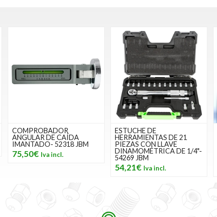
ESTUCHE DE
Juego de llaves de vaso
HERRAMIENTAS DE 21
Super Lock | entrada 6,3 mm
PIEZAS CON LLAVE
(1/4") | 10 mm (3/8") / 12,5
DINAMOMÉTRICA DE 1/4"-
mm (1/2") | 192 piezas BGS
54269 JBM
2292
54,21€
98,00€