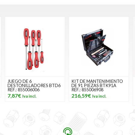
JUEGO DE 6
KIT DE MANTENIMIENTO
DESTONILLADORES BTD6
DE 91 PIEZAS BTK91A
REF.: 855006006
REF.: 855006908
7,87€
216,59€