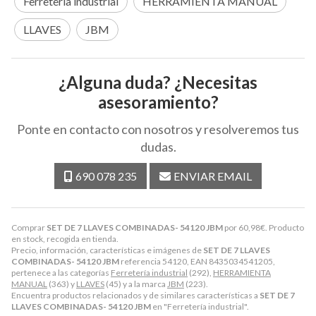
Ferretería industrial
HERRAMIENTA MANUAL
LLAVES
JBM
¿Alguna duda? ¿Necesitas
asesoramiento?
Ponte en contacto con nosotros y resolveremos tus
dudas.
690 078 235
ENVIAR EMAIL
Comprar
SET DE 7 LLAVES COMBINADAS- 54120 JBM
por
60,98
€
. Producto
en stock, recogida en tienda.
Precio, información, características e imágenes de
SET DE 7 LLAVES
COMBINADAS- 54120 JBM
referencia 54120, EAN 8435034541205,
pertenece a las categorías
Ferretería industrial
(292),
HERRAMIENTA
MANUAL
(363) y
LLAVES
(45) y a la marca
JBM
(223).
Encuentra productos relacionados y de similares características a
SET DE 7
LLAVES COMBINADAS- 54120 JBM
en "Ferretería industrial".