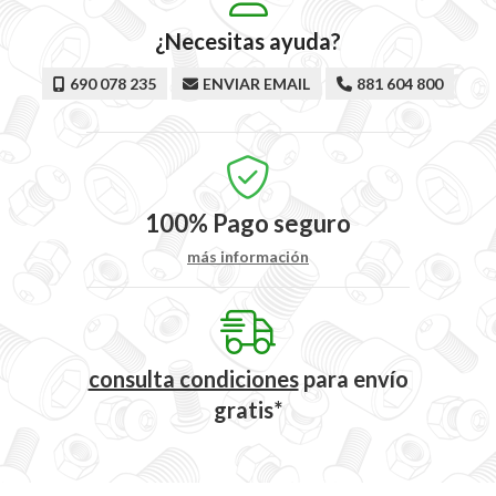
¿Necesitas ayuda?
690 078 235
ENVIAR EMAIL
881 604 800
100%
Pago seguro
más información
consulta condiciones
para
envío
gratis*