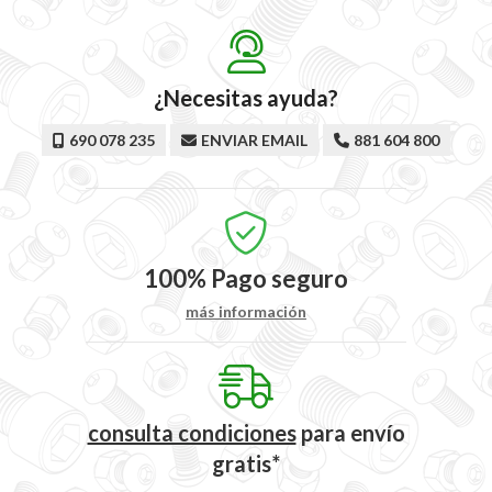
¿Necesitas ayuda?
690 078 235
ENVIAR EMAIL
881 604 800
100%
Pago seguro
más información
consulta condiciones
para
envío
gratis*