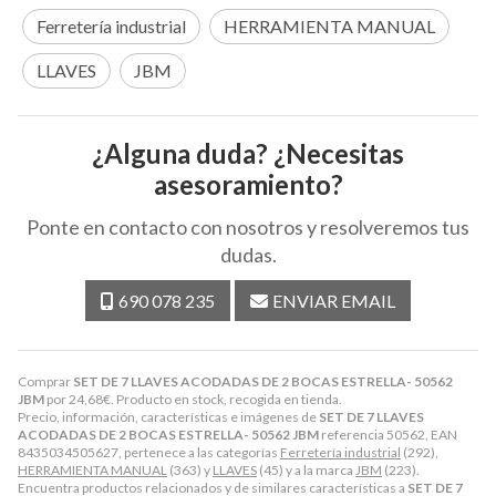
Ferretería industrial
HERRAMIENTA MANUAL
LLAVES
JBM
¿Alguna duda? ¿Necesitas
asesoramiento?
Ponte en contacto con nosotros y resolveremos tus
dudas.
690 078 235
ENVIAR EMAIL
Comprar
SET DE 7 LLAVES ACODADAS DE 2 BOCAS ESTRELLA- 50562
JBM
por
24,68
€
. Producto en stock, recogida en tienda.
Precio, información, características e imágenes de
SET DE 7 LLAVES
ACODADAS DE 2 BOCAS ESTRELLA- 50562 JBM
referencia 50562, EAN
8435034505627, pertenece a las categorías
Ferretería industrial
(292),
HERRAMIENTA MANUAL
(363) y
LLAVES
(45) y a la marca
JBM
(223).
Encuentra productos relacionados y de similares características a
SET DE 7