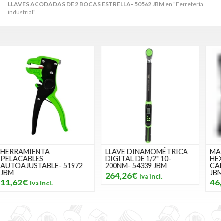
LLAVES ACODADAS DE 2 BOCAS ESTRELLA- 50562 JBM
en "Ferretería
industrial".
LLAVE DINAMOMÉTRICA
MALETÍN DE 42 PIEZAS
DIGITAL DE 1/2" 10-
HEXAGONALES, 12
200NM- 54339 JBM
CANTOS Y TORX- 50983
JBM
264,26€
46,46€