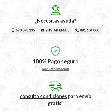
¿Necesitas ayuda?
690 078 235
ENVIAR EMAIL
881 604 800
100%
Pago seguro
más información
consulta condiciones
para
envío
gratis*