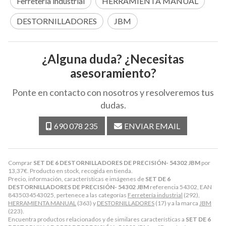
Ferretería industrial
HERRAMIENTA MANUAL
DESTORNILLADORES
JBM
¿Alguna duda? ¿Necesitas
asesoramiento?
Ponte en contacto con nosotros y resolveremos tus
dudas.
690 078 235
ENVIAR EMAIL
Comprar
SET DE 6 DESTORNILLADORES DE PRECISIÓN- 54302 JBM
por
13,37
€
. Producto en stock, recogida en tienda.
Precio, información, características e imágenes de
SET DE 6
DESTORNILLADORES DE PRECISIÓN- 54302 JBM
referencia 54302, EAN
8435034543025, pertenece a las categorías
Ferretería industrial
(292),
HERRAMIENTA MANUAL
(363) y
DESTORNILLADORES
(17) y a la marca
JBM
(223).
Encuentra productos relacionados y de similares características a
SET DE 6