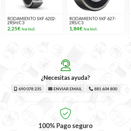
RODAMIENTO SKF 6202-
RODAMIENTO SKF 627-
2RSH/C3
2RS/C3
2,25€
1,84€
¿Necesitas ayuda?
690 078 235
ENVIAR EMAIL
881 604 800
100%
Pago seguro