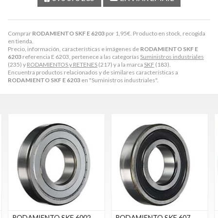
Comprar
RODAMIENTO SKF E 6203
por
1,95
€
. Producto en stock, recogida
en tienda.
Precio, información, características e imágenes de
RODAMIENTO SKF E
6203
referencia E 6203, pertenece a las categorías
Suministros industriales
(235) y
RODAMIENTOS y RETENES
(217) y a la marca
SKF
(183).
Encuentra productos relacionados y de similares características a
RODAMIENTO SKF E 6203
en "Suministros industriales".
-
RODAMIENTO SKF 607-
RODAMIENTO SKF 6201-