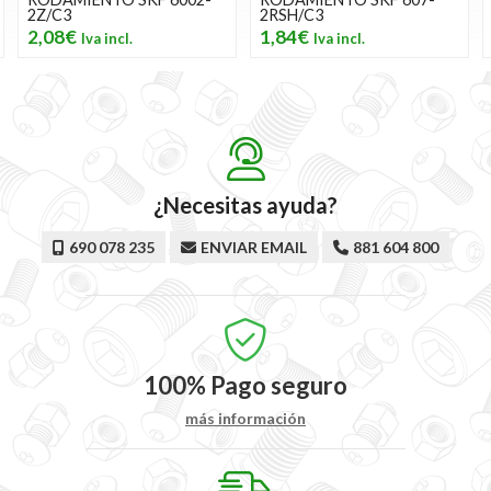
2RSH/C3
2Z/C3
1,84€
1,86€
¿Necesitas ayuda?
690 078 235
ENVIAR EMAIL
881 604 800
100%
Pago seguro
más información