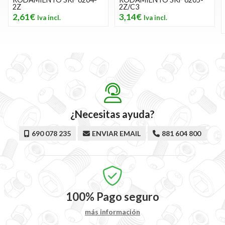
2Z
2Z/C3
2,61€
3,14€
¿Necesitas ayuda?
690 078 235
ENVIAR EMAIL
881 604 800
100%
Pago seguro
más información