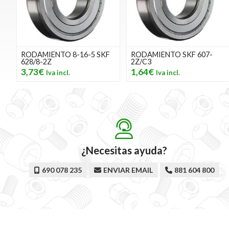
RODAMIENTO 8-16-5 SKF
RODAMIENTO SKF 607-
628/8-2Z
2Z/C3
3,73€
1,64€
¿Necesitas ayuda?
690 078 235
ENVIAR EMAIL
881 604 800