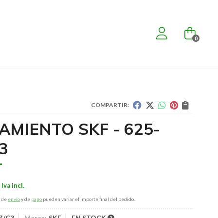
0
COMPARTIR:
AMIENTO SKF - 625-
3
s de
envío
y de
pago
pueden variar el importe final del pedido.
Z/C3
Marca:
SKF
EN STOCK