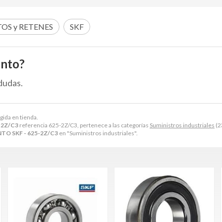
OS y RETENES
SKF
ento?
dudas.
gida en tienda.
-2Z/C3
referencia 625-2Z/C3, pertenece a las categorías
Suministros industriales
(2
O SKF - 625-2Z/C3
en "Suministros industriales".