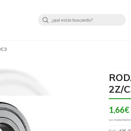
Buscar
/C3
ROD
2Z/C
1,66
€
Las modalidade
Ref.:
625-2