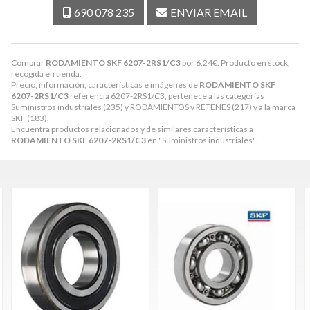
690 078 235
ENVIAR EMAIL
Comprar
RODAMIENTO SKF 6207-2RS1/C3
por
6,24
€
. Producto en stock,
recogida en tienda.
Precio, información, características e imágenes de
RODAMIENTO SKF
6207-2RS1/C3
referencia 6207-2RS1/C3, pertenece a las categorías
Suministros industriales
(235) y
RODAMIENTOS y RETENES
(217) y a la marca
SKF
(183).
Encuentra productos relacionados y de similares características a
RODAMIENTO SKF 6207-2RS1/C3
en "Suministros industriales".