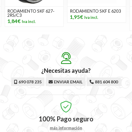
RODAMIENTO SKF 627-
RODAMIENTO SKF E 6203
2RS/C3
1,95€
1,84€
¿Necesitas ayuda?
690 078 235
ENVIAR EMAIL
881 604 800
100%
Pago seguro
más información