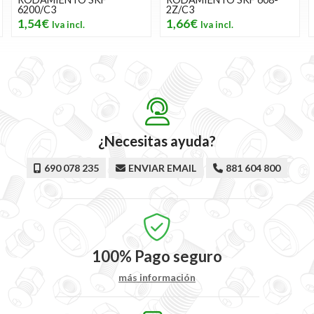
6200/C3
2Z/C3
1,54€
1,66€
¿Necesitas ayuda?
690 078 235
ENVIAR EMAIL
881 604 800
100%
Pago seguro
más información