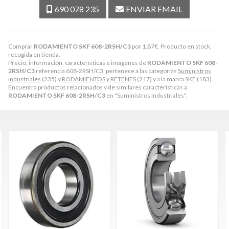
690 078 235
ENVIAR EMAIL
Comprar
RODAMIENTO SKF 608-2RSH/C3
por
1,87
€
. Producto en stock,
recogida en tienda.
Precio, información, características e imágenes de
RODAMIENTO SKF 608-
2RSH/C3
referencia 608-2RSH/C3, pertenece a las categorías
Suministros
industriales
(235) y
RODAMIENTOS y RETENES
(217) y a la marca
SKF
(183).
Encuentra productos relacionados y de similares características a
RODAMIENTO SKF 608-2RSH/C3
en "Suministros industriales".