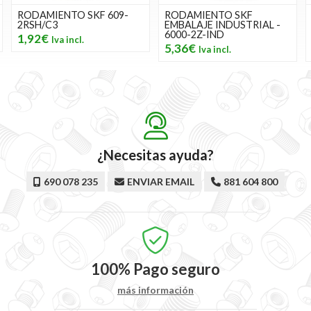
RODAMIENTO SKF 609-
RODAMIENTO SKF
2RSH/C3
EMBALAJE INDUSTRIAL -
6000-2Z-IND
1,92€
5,36€
¿Necesitas ayuda?
690 078 235
ENVIAR EMAIL
881 604 800
100%
Pago seguro
más información