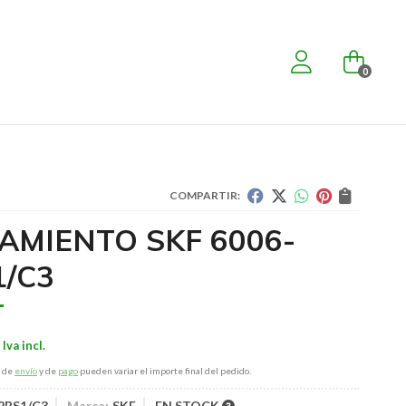
0
COMPARTIR:
AMIENTO SKF 6006-
1/C3
s de
envío
y de
pago
pueden variar el importe final del pedido.
2RS1/C3
Marca:
SKF
EN STOCK