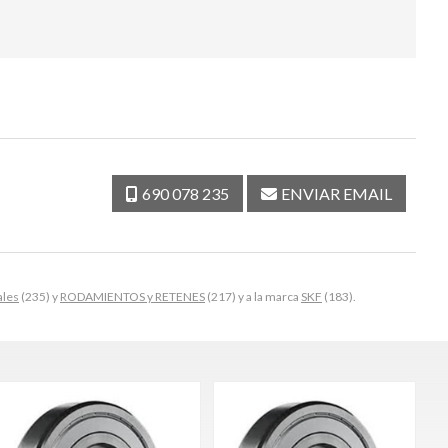
690 078 235
ENVIAR EMAIL
ales
(235) y
RODAMIENTOS y RETENES
(217) y a la marca
SKF
(183).