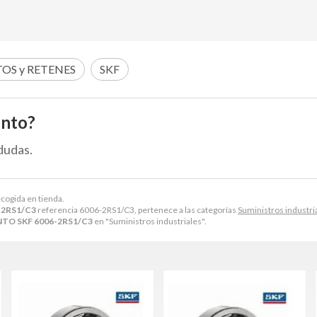
OS y RETENES
SKF
ento?
dudas.
ecogida en tienda.
-2RS1/C3
referencia 6006-2RS1/C3, pertenece a las categorías
Suministros industri
TO SKF 6006-2RS1/C3
en "Suministros industriales".