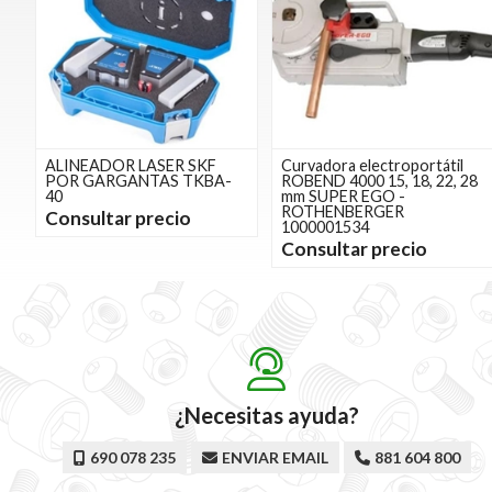
ALINEADOR LASER SKF
Curvadora electroportátil
POR GARGANTAS TKBA-
ROBEND 4000 15, 18, 22, 28
40
mm SUPER EGO -
ROTHENBERGER
Consultar precio
1000001534
Consultar precio
¿Necesitas ayuda?
690 078 235
ENVIAR EMAIL
881 604 800