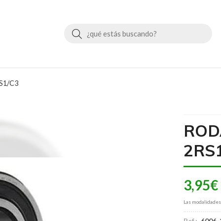
Buscar
S1/C3
ROD
2RS
3,95
€
Las modalidade
Ref.:
6006-