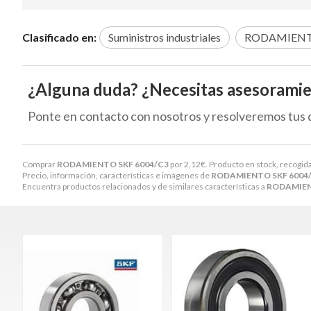
Clasificado en:
Suministros industriales
RODAMIENT
¿Alguna duda? ¿Necesitas asesorami
Ponte en contacto con nosotros y resolveremos tus 
Comprar
RODAMIENTO SKF 6004/C3
por
2,12
€
. Producto en stock, recogida
Precio, información, características e imágenes de
RODAMIENTO SKF 6004
Encuentra productos relacionados y de similares características a
RODAMIEN