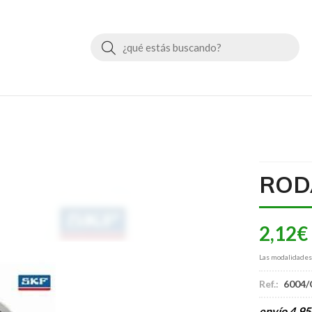
Buscar
ROD
2,12
€
Las modalidade
Ref.:
6004/
envío
4,95