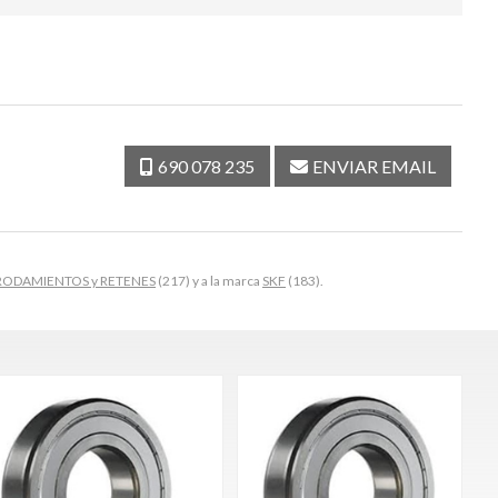
690 078 235
ENVIAR EMAIL
RODAMIENTOS y RETENES
(217) y a la marca
SKF
(183).