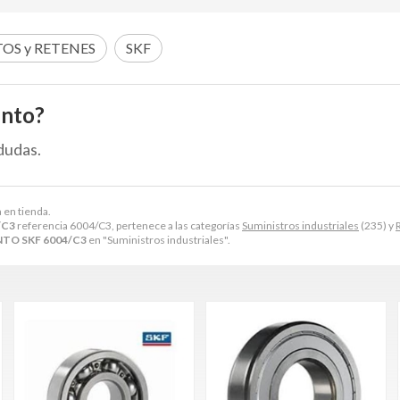
OS y RETENES
SKF
ento?
dudas.
 en tienda.
/C3
referencia 6004/C3, pertenece a las categorías
Suministros industriales
(235) y
TO SKF 6004/C3
en "Suministros industriales".