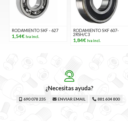
RODAMIENTO SKF - 627
RODAMIENTO SKF 607-
2RSH/C3
1,54€
1,84€
¿Necesitas ayuda?
690 078 235
ENVIAR EMAIL
881 604 800