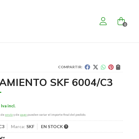
0
COMPARTIR:
AMIENTO SKF 6004/C3
s de
envío
y de
pago
pueden variar el importe final del pedido.
C3
Marca:
SKF
EN STOCK
€
*