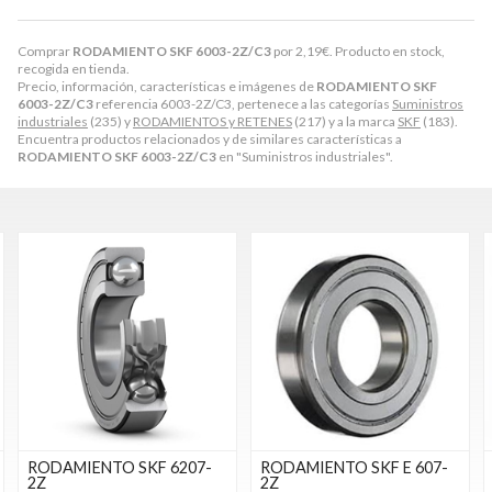
Comprar
RODAMIENTO SKF 6003-2Z/C3
por
2,19
€
. Producto en stock,
recogida en tienda.
Precio, información, características e imágenes de
RODAMIENTO SKF
6003-2Z/C3
referencia 6003-2Z/C3, pertenece a las categorías
Suministros
industriales
(235) y
RODAMIENTOS y RETENES
(217) y a la marca
SKF
(183).
Encuentra productos relacionados y de similares características a
RODAMIENTO SKF 6003-2Z/C3
en "Suministros industriales".
RODAMIENTO SKF 6207-
RODAMIENTO SKF E 607-
2Z
2Z