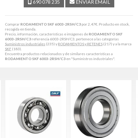
690 078 235
ENVIAR EMAIL
Comprar
RODAMIENTO SKF 6003-2RSH/C3
por
2,47
€
. Producto en stock,
recogida en tienda.
Precio, información, características e imágenes de
RODAMIENTO SKF
6003-2RSH/C3
referencia 6003-2RSH/C3, pertenece a las categorías
Suministros industriales
(235) y
RODAMIENTOS y RETENES
(217) y a la marca
SKF
(183).
Encuentra productos relacionados y de similares características a
RODAMIENTO SKF 6003-2RSH/C3
en "Suministros industriales".