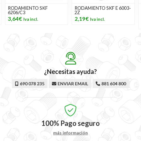
RODAMIENTO SKF
RODAMIENTO SKF E 6003-
6206/C3
2Z
3,64€
2,19€
¿Necesitas ayuda?
690 078 235
ENVIAR EMAIL
881 604 800
100%
Pago seguro
más información