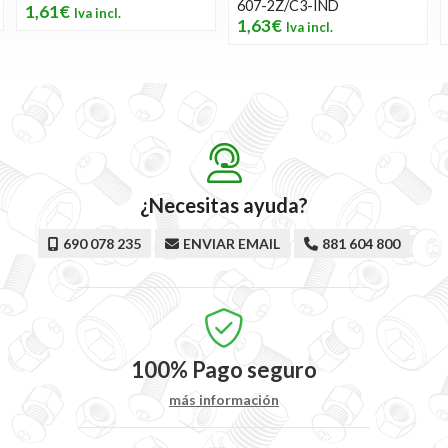
607-2Z/C3-IND
1,61€
1,63€
¿Necesitas ayuda?
690 078 235
ENVIAR EMAIL
881 604 800
100%
Pago seguro
más información