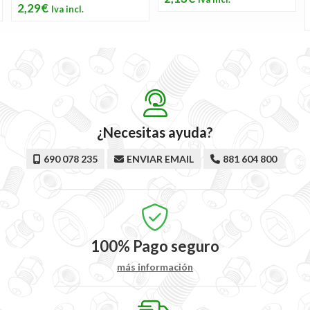
2,29€
¿Necesitas ayuda?
690 078 235
ENVIAR EMAIL
881 604 800
100%
Pago seguro
más información