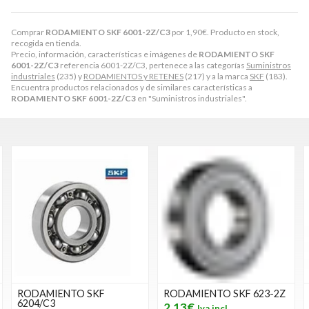
Comprar
RODAMIENTO SKF 6001-2Z/C3
por
1,90
€
. Producto en stock,
recogida en tienda.
Precio, información, características e imágenes de
RODAMIENTO SKF
6001-2Z/C3
referencia 6001-2Z/C3, pertenece a las categorías
Suministros
industriales
(235) y
RODAMIENTOS y RETENES
(217) y a la marca
SKF
(183).
Encuentra productos relacionados y de similares características a
RODAMIENTO SKF 6001-2Z/C3
en "Suministros industriales".
RODAMIENTO SKF
RODAMIENTO SKF 623-2Z
6204/C3
2,13€