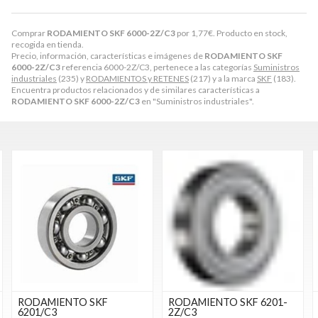
Comprar
RODAMIENTO SKF 6000-2Z/C3
por
1,77
€
. Producto en stock,
recogida en tienda.
Precio, información, características e imágenes de
RODAMIENTO SKF
6000-2Z/C3
referencia 6000-2Z/C3, pertenece a las categorías
Suministros
industriales
(235) y
RODAMIENTOS y RETENES
(217) y a la marca
SKF
(183).
Encuentra productos relacionados y de similares características a
RODAMIENTO SKF 6000-2Z/C3
en "Suministros industriales".
RODAMIENTO SKF
RODAMIENTO SKF 6201-
6201/C3
2Z/C3