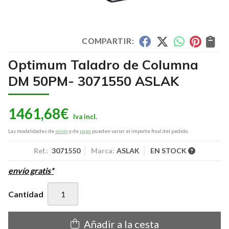
COMPARTIR:
Optimum Taladro de Columna
DM 50PM- 3071550 ASLAK
1461,68
€
Las modalidades de
envío
y de
pago
pueden variar el importe final del pedido.
Ref.:
3071550
Marca:
ASLAK
EN STOCK
envío gratis*
Cantidad
Añadir a la cesta