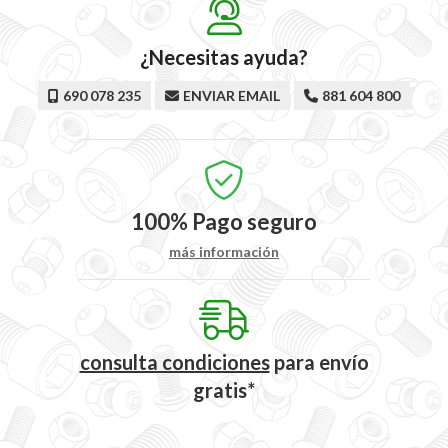
¿Necesitas ayuda?
690 078 235
ENVIAR EMAIL
881 604 800
100%
Pago seguro
más información
consulta condiciones
para
envío
gratis*