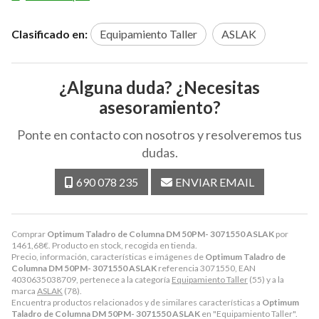
Clasificado en:
Equipamiento Taller
ASLAK
¿Alguna duda? ¿Necesitas
asesoramiento?
Ponte en contacto con nosotros y resolveremos tus
dudas.
690 078 235
ENVIAR EMAIL
Comprar
Optimum Taladro de Columna DM 50PM- 3071550 ASLAK
por
1461,68
€
. Producto en stock, recogida en tienda.
Precio, información, características e imágenes de
Optimum Taladro de
Columna DM 50PM- 3071550 ASLAK
referencia 3071550, EAN
4030635038709, pertenece a la categoría
Equipamiento Taller
(55) y a la
marca
ASLAK
(78).
Encuentra productos relacionados y de similares características a
Optimum
Taladro de Columna DM 50PM- 3071550 ASLAK
en "Equipamiento Taller".