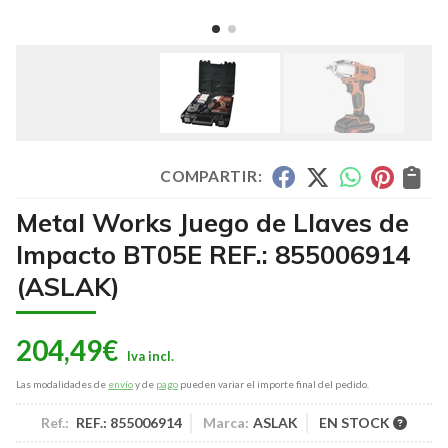
COMPARTIR:
Metal Works Juego de Llaves de
Impacto BT05E REF.: 855006914
(ASLAK)
204,49
€
Las modalidades de
envío
y de
pago
pueden variar el importe final del pedido.
Ref.:
REF.: 855006914
Marca:
ASLAK
EN STOCK