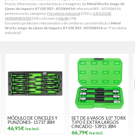
Precio, información, características e imágenes de
Metal Works Juego de
Llaves de Impacto BT05E REF.: 855006914
referencia REF.: 855006914,
pertenece a las categorías
Ferretería industrial
(292) y
JUEGOS DE
HERRAMIENTAS
(30) y a la marca
ASLAK
(78).
Encuentra productos relacionados y de similares características a
Metal
Works Juego de Llaves de Impacto BT05E REF.: 855006914
en "Ferretería
industrial".
MÓDULO DE CINCELES Y
SET DE 6 VASOS 1/2" TORX
PUNZONES- 15737 JBM
TIPO E EXTRA LARGOS
CINCADO- 53915 JBM
46,95€
66,79€