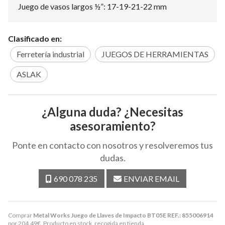
Juego de vasos largos ½”: 17-19-21-22 mm
Clasificado en:
Ferretería industrial
JUEGOS DE HERRAMIENTAS
ASLAK
¿Alguna duda? ¿Necesitas
asesoramiento?
Ponte en contacto con nosotros y resolveremos tus
dudas.
690 078 235
ENVIAR EMAIL
Comprar
Metal Works Juego de Llaves de Impacto BT05E REF.: 855006914
por
204,49
€
. Producto en stock, recogida en tienda.