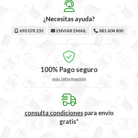
¿Necesitas ayuda?
690 078 235
ENVIAR EMAIL
881 604 800
100%
Pago seguro
más información
consulta condiciones
para
envío
gratis*