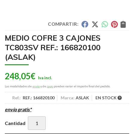
COMPARTIR:
MEDIO COFRE 3 CAJONES
TC803SV REF.: 166820100
(ASLAK)
248,05
€
Las modalidades de
envío
y de
pago
pueden variar el importe final del pedido.
Ref.:
REF.: 166820100
Marca:
ASLAK
EN STOCK
envío gratis*
Cantidad