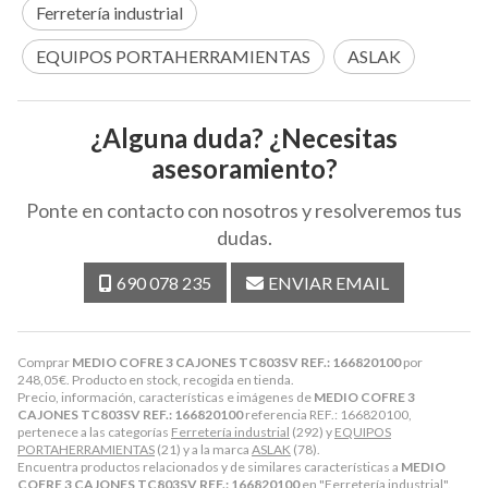
Ferretería industrial
EQUIPOS PORTAHERRAMIENTAS
ASLAK
¿Alguna duda? ¿Necesitas
asesoramiento?
Ponte en contacto con nosotros y resolveremos tus
dudas.
690 078 235
ENVIAR EMAIL
Comprar
MEDIO COFRE 3 CAJONES TC803SV REF.: 166820100
por
248,05
€
. Producto en stock, recogida en tienda.
Precio, información, características e imágenes de
MEDIO COFRE 3
CAJONES TC803SV REF.: 166820100
referencia REF.: 166820100,
pertenece a las categorías
Ferretería industrial
(292) y
EQUIPOS
PORTAHERRAMIENTAS
(21) y a la marca
ASLAK
(78).
Encuentra productos relacionados y de similares características a
MEDIO
COFRE 3 CAJONES TC803SV REF.: 166820100
en "Ferretería industrial".