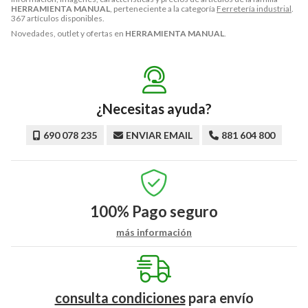
HERRAMIENTA MANUAL
, perteneciente a la categoría
Ferretería industrial
.
367 artículos disponibles.
Novedades, outlet y ofertas en
HERRAMIENTA MANUAL
.
¿Necesitas ayuda?
690 078 235
ENVIAR EMAIL
881 604 800
100%
Pago seguro
más información
consulta condiciones
para
envío